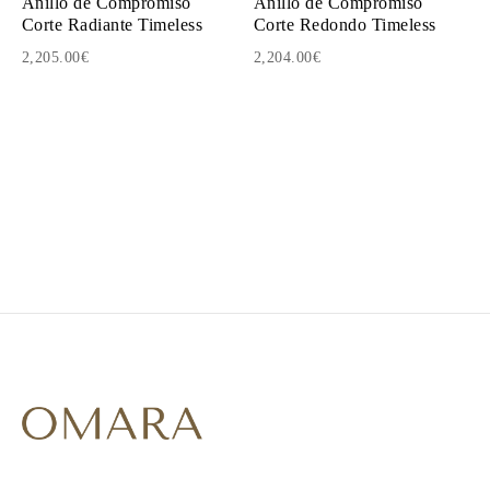
Anillo de Compromiso
Anillo de Compromiso
Corte Radiante Timeless
Corte Redondo Timeless
2,205.00€
2,204.00€
1
2
3
4
5
6
7
8
9
10
11
12
13