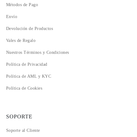
14
Métodos de Pago
15
Envío
16
17
Devolución de Productos
18
Vales de Regalo
Nuestros Términos y Condiciones
Política de Privacidad
Política de AML y KYC
Política de Cookies
SOPORTE
Soporte al Cliente