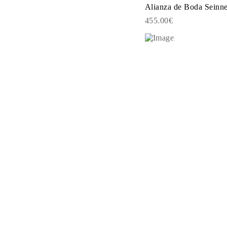
JOYAS
Alianza de Boda Seinn
CATEGORÍA
455.00€
Anillos
Collares
Pulseras
Pendientes
Comprar todo
ANILLOS
Fashion
Piedras Preciosas
Iniciales
Clásicos
Comprar todo
COLLARES
Solitario
Piedras Preciosas
Letras
Números
Comprar todo
PULSERAS
Tennis
Piedras Preciosas
Clásicas
Iniciales
Comprar todo