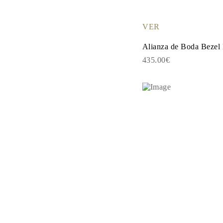
PENDIENTES
Pendientes de Botón
Pendientes Colgantes
VER
Fashion
Comprar todo
Alianza de Boda Bezel
TIPO DE METAL
435.00€
Joyería De Oro
Joyería De Platino
Joyería De Plata
Comprar todo
REGALOS
REGALOS
Anillos de Regalo
Collares de Regalo
Pendientes de Regalo
Pulseras de Regalo
Charms
Cuidado de Joyas
Comprar todo
EXPLORA
EDUCACIÓN
Guía de Diamantes
Convertidor de Tamaño de Diamantes
Certificación
Guía de Anillos