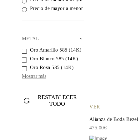
Oro Blanco
Oro Rosa
Precio de mayor a menor
950 Platino
Comprar todo
ANILLOS DE BODA
Para Mujeres
Clásicos
METAL
Eternity
Fashion
Oro Amarillo 585 (14K)
Simple
Oro Blanco 585 (14K)
Comprar todo
Para hombres
Oro Rosa 585 (14K)
Clásicos
Fashion
Mostrar más
Simple
Comprar todo
METAL Y COLOR
RESTABLECER
Oro Amarillo
TODO
Oro Blanco
VER
Oro Rosa
950 Platino
Alianza de Boda Bezel
Comprar todo
DIAMANTES
475.00€
CATEGORÍA
Anillos