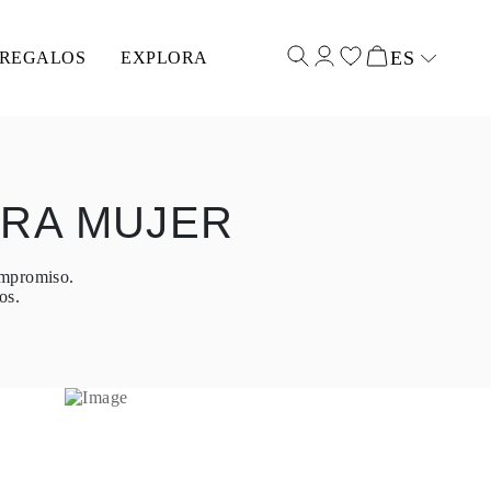
ES
REGALOS
EXPLORA
Select input
ARA MUJER
ompromiso.
os.