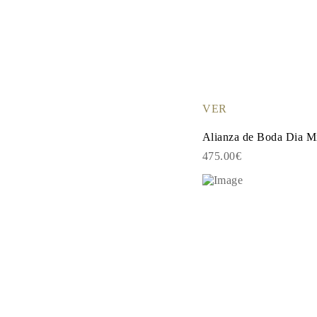
Guía de Collares
Guía de Pulseras
Guía de Pulseras de Puño
Tipos de Metales y Contrastes
Personalización
Precios Сompetitivos
Sobre Nosotros
FAQ
VER
SERVICIOS
Diseño Personalizado
Alianza de Boda Dia M
Proceso de Producción
Envío
475.00€
Nuestra Garantía
Devoluciones y Cambios
Reparaciones y Ajustes
Mapa de Envíos
Métodos de Pago
Cuidado de Joyas