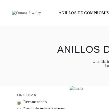
ANILLOS DE COMPROMI
ANILLOS DE COMPROMISO
ESTILO
Accented
Solitaire
Halo
Hidden Halo
Petite
Glam
ANILLOS 
Vintage
Tres Piedras
Comprar todo
Una fila 
FORMA
Lo
Redondo
Princesa
Cojín
Ovalado
Esmeralda
Marquesa
Pera
ORDENAR
Comprar todo
Recomendado
METAL Y COLOR
Oro Amarillo
Precio de menor a mayor