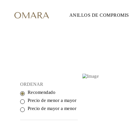
ANILLOS DE COMPROMI
ANILLOS DE COMPROMISO
ESTILO
Accented
Solitaire
Halo
Hidden Halo
Petite
Glam
Vintage
Tres Piedras
Comprar todo
FORMA
Redondo
ORDENAR
Princesa
Cojín
Recomendado
Ovalado
Esmeralda
Precio de menor a mayor
Marquesa
Precio de mayor a menor
Pera
Comprar todo
METAL Y COLOR
Oro Amarillo