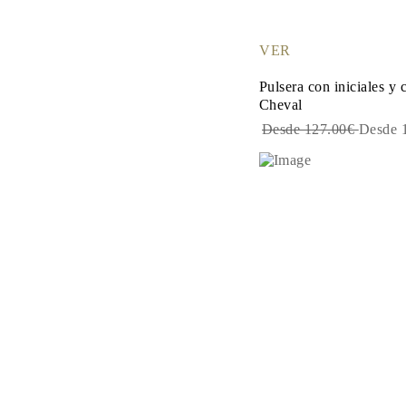
Guía de Collares
Guía de Pulseras
Guía de Pulseras de Puño
VER
Tipos de Metales y Contrastes
Personalización
Pulsera con iniciales y
Precios Сompetitivos
Cheval
Sobre Nosotros
FAQ
Desde 127.00€
Desde 
SERVICIOS
Diseño Personalizado
Proceso de Producción
Envío
Nuestra Garantía
Devoluciones y Cambios
Reparaciones y Ajustes
Mapa de Envíos
Métodos de Pago
Cuidado de Joyas