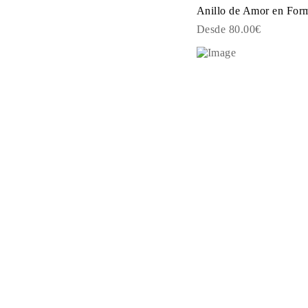
PENDIENTES
Anillo de Amor en For
Pendientes de Botón
Desde 80.00€
Pendientes Colgantes
Fashion
Comprar todo
TIPO DE METAL
Joyería De Oro
Joyería De Platino
Joyería De Plata
Comprar todo
REGALOS
REGALOS
Anillos de Regalo
Collares de Regalo
Pendientes de Regalo
Pulseras de Regalo
Charms
Cuidado de Joyas
Comprar todo
EXPLORA
EDUCACIÓN
Guía de Diamantes
Convertidor de Tamaño de Diamantes
Certificación
Guía de Anillos