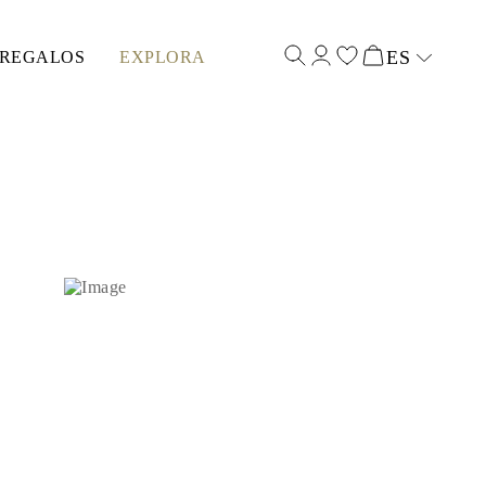
ES
REGALOS
EXPLORA
Select input