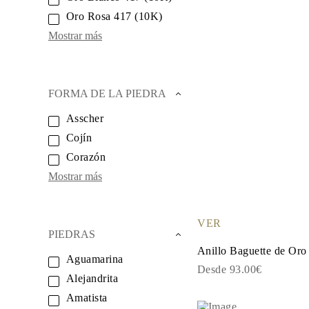
Collares
Oro Rosa 417 (10K)
Pendientes
Pulseras
Mostrar más
Comprar todo
Anillos de Diamantes
Fashion
Clásicos
FORMA DE LA PIEDRA
Eternity
Letras
Asscher
Comprar todo
Collares de Diamantes
Cojín
Solitario
Letras
Corazón
Números
Mostrar más
Comprar todo
Pulseras de Diamantes
Tennis
Letras
VER
Comprar todo
PIEDRAS
Pendientes de Diamante
Anillo Baguette de Oro
Pendientes de Botón
Aguamarina
Pendientes Colgantes
Desde 93.00€
Alejandrita
Aros
Fashion
Amatista
Comprar todo