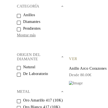
Oro Blanco
CATEGORÍA
Oro Rosa
950 Platino
Anillos
Comprar todo
ANILLOS DE BODA
Diamantes
Para Mujeres
Clásicos
Pendientes
Eternity
Mostrar más
Fashion
Simple
Comprar todo
Para hombres
Clásicos
ORIGEN DEL
Fashion
VER
DIAMANTE
Simple
Natural
Comprar todo
Anillo Arco Corazones
METAL Y COLOR
De Laboratorio
Desde 80.00€
Oro Amarillo
Oro Blanco
Oro Rosa
950 Platino
METAL
Comprar todo
DIAMANTES
Oro Amarillo 417 (10K)
CATEGORÍA
Anillos
Oro Blanco 417 (10K)