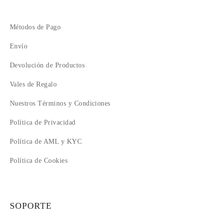
12
13
14
Métodos de Pago
15
Envío
16
17
Devolución de Productos
18
Vales de Regalo
Nuestros Términos y Condiciones
Política de Privacidad
Política de AML y KYC
Política de Cookies
SOPORTE