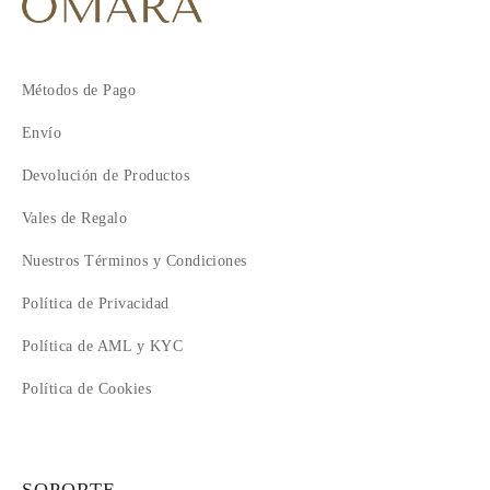
11
12
13
14
Métodos de Pago
15
Envío
16
17
Devolución de Productos
18
19
Vales de Regalo
20
Nuestros Términos y Condiciones
Política de Privacidad
Política de AML y KYC
Política de Cookies
SOPORTE