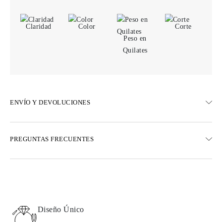
Claridad
Color
Corte
Peso en
Quilates
ENVÍO Y DEVOLUCIONES
ENVÍO
PREGUNTAS FRECUENTES
Envío terrestre gratuito en 23 días hábiles
Opciones de entrega exprés también están disponibles
Realizamos envíos a Austria, Bélgica, Bulgaria, Dinamarca,
Estonia, Finlandia, Alemania, Grecia, Hungría, Letonia, Lituania,
Luxemburgo, Países Bajos, Polonia, Rumanía, Eslovaquia,
Eslovenia, Suecia, Croacia, Francia, Italia, Portugal, España
Diseño Único
Detalles sobre métodos de envío, costos y tiempos de entrega se