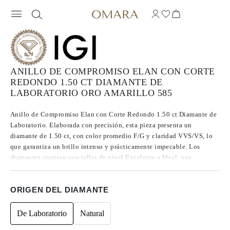
ANILLO DE COMPROMISO ELAN CON CORTE
REDONDO 1.50 CT DIAMANTE DE
LABORATORIO ORO AMARILLO 585
Anillo de Compromiso Elan con Corte Redondo 1.50 ct Diamante de
Laboratorio. Elaborada con precisión, esta pieza presenta un
diamante de 1.50 ct, con color promedio F/G y claridad VVS/VS, lo
que garantiza un brillo intenso y prácticamente impecable. Los
diamantes cuentan con tallas de nivel Excelente a Ideal, que
potencian su luminosidad. Fabricados mediante el método CVD,
estos diamantes Tipo IIa son reconocidos por su alta pureza y calidad
ORIGEN DEL DIAMANTE
excepcional, además de no presentar fluorescencia.
De Laboratorio
Natural