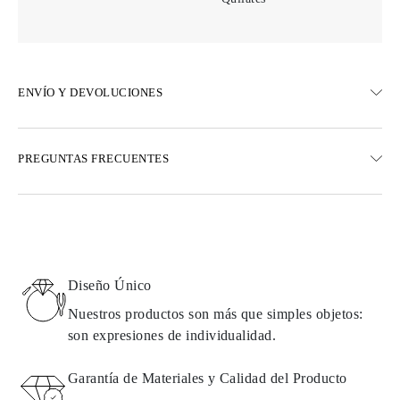
ENVÍO Y DEVOLUCIONES
ENVÍO
PREGUNTAS FRECUENTES
Envío terrestre gratuito en 23 días hábiles
Opciones de entrega exprés también están disponibles
Realizamos envíos a Austria, Bélgica, Bulgaria, Dinamarca,
Estonia, Finlandia, Alemania, Grecia, Hungría, Letonia, Lituania,
Luxemburgo, Países Bajos, Polonia, Rumanía, Eslovaquia,
Eslovenia, Suecia, Croacia, Francia, Italia, Portugal, España
Diseño Único
Detalles sobre métodos de envío, costos y tiempos de entrega se
pueden encontrar en las
preguntas frecuentes sobre la entrega
Nuestros productos son más que simples objetos:
son expresiones de individualidad.
DEVOLUCIONES E INTERCAMBIOS
Garantía de Materiales y Calidad del Producto
Todos los productos de Omara se fabrican por encargo según los