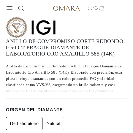
ANILLO DE COMPROMISO CORTE REDONDO
0.50 CT PRAGUE DIAMANTE DE
LABORATORIO ORO AMARILLO 585 (14K)
Anillo de Compromiso Corte Redondo 0.50 ct Prague Diamante de
Laboratorio Oro Amarillo 585 (14K). Elaborado con precisión, esta
pieza incluye diamantes con un color promedio F/G y claridad
clasificada como VVS/VS, asegurando un brillo radiante y casi
impecable. Los diamantes están cortados según los estándares
Excelentes a Ideales, lo que realza su radiancia. Fabricados mediante
CVD, los diamantes de Tipo IIa se destacan por su pureza y calidad
ORIGEN DEL DIAMANTE
excepcional, y no presentan fluorescencia.
De Laboratorio
Natural