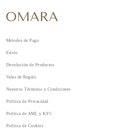
9
10
11
12
13
14
Métodos de Pago
15
Envío
16
17
Devolución de Productos
18
Vales de Regalo
Nuestros Términos y Condiciones
Política de Privacidad
Política de AML y KYC
Política de Cookies