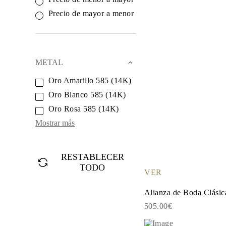
Oro Blanco
Oro Rosa
Precio de mayor a menor
950 Platino
Comprar todo
ANILLOS DE BODA
Para Mujeres
Clásicos
METAL
Eternity
Fashion
Oro Amarillo 585 (14K)
Simple
Oro Blanco 585 (14K)
Comprar todo
Para hombres
Oro Rosa 585 (14K)
Clásicos
Fashion
Mostrar más
Simple
Comprar todo
METAL Y COLOR
RESTABLECER
Oro Amarillo
TODO
Oro Blanco
VER
Oro Rosa
950 Platino
Alianza de Boda Clásic
Comprar todo
DIAMANTES
505.00€
CATEGORÍA
Anillos