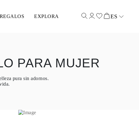
ES
REGALOS
EXPLORA
Select input
LO PARA MUJER
elleza pura sin adornos.
vida.