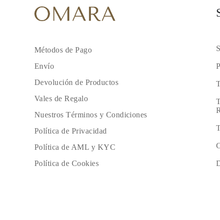
PENDIENTES
Pendientes de Botón
Pendientes Colgantes
Fashion
Comprar todo
S
Métodos de Pago
TIPO DE METAL
Joyería De Oro
P
Envío
Joyería De Platino
Joyería De Plata
Devolución de Productos
T
Comprar todo
REGALOS
Vales de Regalo
T
REGALOS
R
Anillos de Regalo
Nuestros Términos y Condiciones
Collares de Regalo
T
Pendientes de Regalo
Política de Privacidad
Pulseras de Regalo
C
Política de AML y KYC
Charms
Cuidado de Joyas
D
Política de Cookies
Comprar todo
EXPLORA
EDUCACIÓN
Guía de Diamantes
Convertidor de Tamaño de Diamantes
Certificación
Guía de Anillos