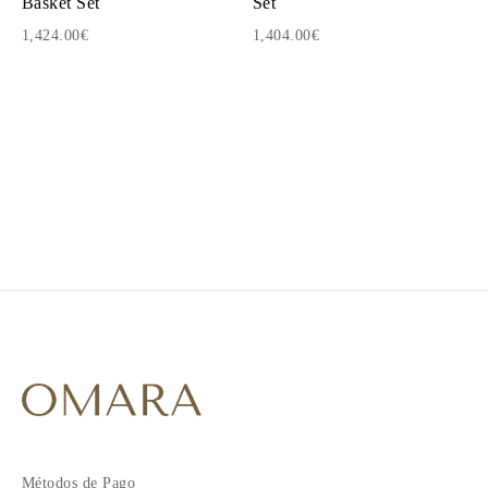
Basket Set
Set
1,424.00€
1,404.00€
1
2
3
4
5
6
7
8
9
10
11
12
13
14
Métodos de Pago