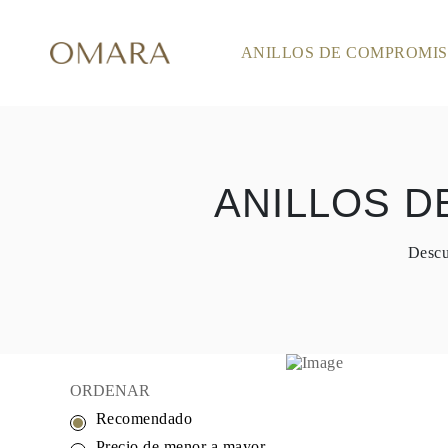
ANILLOS DE COMPROMI
ANILLOS DE COMPROMISO
ESTILO
Accented
Solitaire
Halo
Hidden Halo
Petite
Glam
ANILLOS 
Vintage
Tres Piedras
Comprar todo
Descu
FORMA
Redondo
Princesa
Cojín
Ovalado
Esmeralda
Marquesa
Pera
ORDENAR
Comprar todo
Recomendado
METAL Y COLOR
Oro Amarillo
Precio de menor a mayor