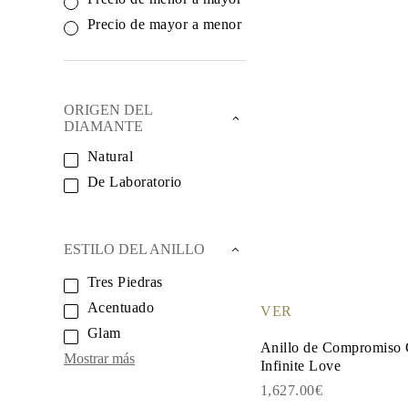
Oro Blanco
Oro Rosa
Precio de mayor a menor
950 Platino
Comprar todo
ANILLOS DE BODA
Para Mujeres
Clásicos
ORIGEN DEL
Eternity
DIAMANTE
Fashion
Simple
Natural
Comprar todo
De Laboratorio
Para hombres
Clásicos
Fashion
Simple
ESTILO DEL ANILLO
Comprar todo
METAL Y COLOR
Tres Piedras
Oro Amarillo
Oro Blanco
Acentuado
VER
Oro Rosa
Glam
950 Platino
Anillo de Compromiso 
Comprar todo
Mostrar más
Infinite Love
DIAMANTES
CATEGORÍA
1,627.00€
Anillos