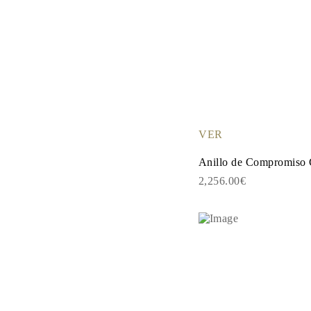
Guía de Collares
Guía de Pulseras
Guía de Pulseras de Puño
Tipos de Metales y Contrastes
Personalización
Precios Сompetitivos
Sobre Nosotros
FAQ
SERVICIOS
Diseño Personalizado
VER
Proceso de Producción
Envío
Nuestra Garantía
Anillo de Compromiso 
Devoluciones y Cambios
2,256.00€
Reparaciones y Ajustes
Mapa de Envíos
Métodos de Pago
Cuidado de Joyas