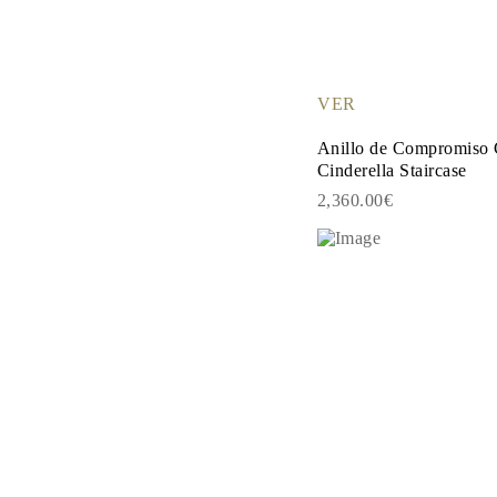
PENDIENTES
Pendientes de Botón
Pendientes Colgantes
Fashion
Comprar todo
VER
TIPO DE METAL
Joyería De Oro
Anillo de Compromiso 
Joyería De Platino
Cinderella Staircase
Joyería De Plata
Comprar todo
2,360.00€
REGALOS
REGALOS
Anillos de Regalo
Collares de Regalo
Pendientes de Regalo
Pulseras de Regalo
Charms
Cuidado de Joyas
Comprar todo
EXPLORA
EDUCACIÓN
Guía de Diamantes
Convertidor de Tamaño de Diamantes
Certificación
Guía de Anillos