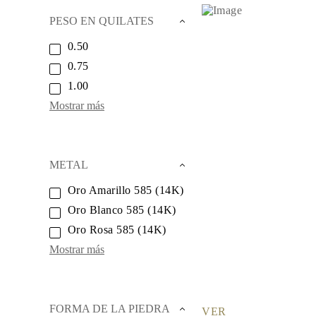
Collares
Pendientes
PESO EN QUILATES
Pulseras
Comprar todo
0.50
Anillos de Diamantes
0.75
Fashion
Clásicos
1.00
Eternity
Mostrar más
Letras
Comprar todo
Collares de Diamantes
Solitario
Letras
METAL
Números
Comprar todo
Oro Amarillo 585 (14K)
Pulseras de Diamantes
Oro Blanco 585 (14K)
Tennis
Letras
Oro Rosa 585 (14K)
Comprar todo
Pendientes de Diamante
Mostrar más
Pendientes de Botón
Pendientes Colgantes
Aros
Fashion
FORMA DE LA PIEDRA
Comprar todo
VER