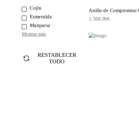
JOYAS
Cojín
CATEGORÍA
Anillo de Compromiso 
Anillos
Esmeralda
1,588.00€
Collares
Marquesa
Pulseras
Pendientes
Mostrar más
Comprar todo
ANILLOS
Fashion
Piedras Preciosas
RESTABLECER
Iniciales
TODO
Clásicos
Comprar todo
COLLARES
Solitario
Piedras Preciosas
Letras
Números
Comprar todo
PULSERAS
Tennis
Piedras Preciosas
Clásicas
Iniciales
Comprar todo