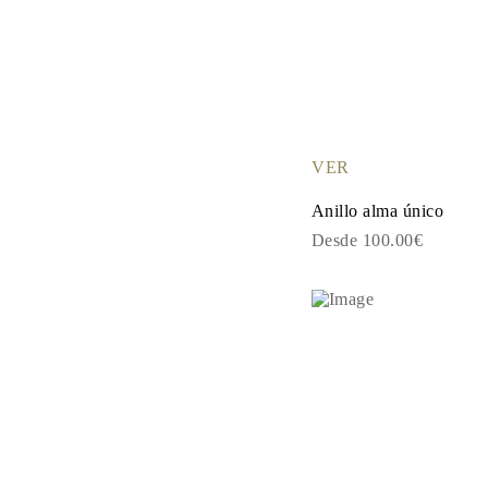
Guía de Collares
Guía de Pulseras
Guía de Pulseras de Puño
Tipos de Metales y Contrastes
Personalización
Precios Сompetitivos
Sobre Nosotros
FAQ
VER
SERVICIOS
Diseño Personalizado
Anillo alma único
Proceso de Producción
Envío
Desde 100.00€
Nuestra Garantía
Devoluciones y Cambios
Reparaciones y Ajustes
Mapa de Envíos
Métodos de Pago
Cuidado de Joyas