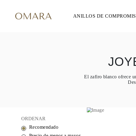
ANILLOS DE COMPROMI
ANILLOS DE COMPROMISO
ESTILO
Accented
Solitaire
Halo
Hidden Halo
Petite
Glam
JOY
Vintage
Tres Piedras
Comprar todo
El zafiro blanco ofrece u
FORMA
Desc
Redondo
Princesa
Cojín
Ovalado
Esmeralda
Marquesa
Pera
ORDENAR
Comprar todo
Recomendado
METAL Y COLOR
Oro Amarillo
Precio de menor a mayor