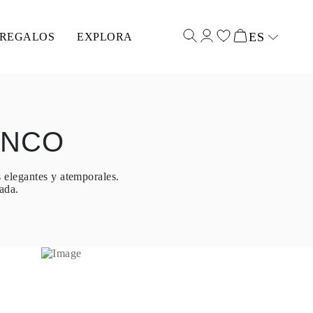
ES
REGALOS
EXPLORA
Select input
ANCO
s elegantes y atemporales.
cada.