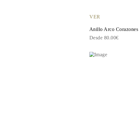
PENDIENTES
Pendientes de Botón
Pendientes Colgantes
VER
Fashion
Comprar todo
Anillo Arco Corazones
TIPO DE METAL
Desde 80.00€
Joyería De Oro
Joyería De Platino
Joyería De Plata
Comprar todo
REGALOS
REGALOS
Anillos de Regalo
Collares de Regalo
Pendientes de Regalo
Pulseras de Regalo
Charms
Cuidado de Joyas
Comprar todo
EXPLORA
EDUCACIÓN
Guía de Diamantes
Convertidor de Tamaño de Diamantes
Certificación
Guía de Anillos