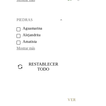
Collares
Pendientes
Pulseras
Comprar todo
Anillos de Diamantes
PIEDRAS
Fashion
Clásicos
Aguamarina
Eternity
Alejandrita
Letras
Comprar todo
Amatista
Collares de Diamantes
Mostrar más
Solitario
Letras
Números
Comprar todo
RESTABLECER
Pulseras de Diamantes
TODO
Tennis
Letras
Comprar todo
Pendientes de Diamante
Pendientes de Botón
Pendientes Colgantes
Aros
VER
Fashion
Comprar todo