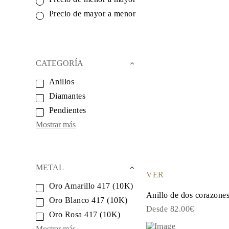
Oro Blanco
Oro Rosa
Precio de mayor a menor
950 Platino
Comprar todo
ANILLOS DE BODA
Para Mujeres
Clásicos
CATEGORÍA
Eternity
Fashion
Anillos
Simple
Diamantes
Comprar todo
Para hombres
Pendientes
Clásicos
Fashion
Mostrar más
Simple
Comprar todo
METAL Y COLOR
Oro Amarillo
METAL
Oro Blanco
VER
Oro Rosa
Oro Amarillo 417 (10K)
950 Platino
Anillo de dos corazone
Comprar todo
Oro Blanco 417 (10K)
DIAMANTES
Desde 82.00€
Oro Rosa 417 (10K)
CATEGORÍA
Anillos
Mostrar más