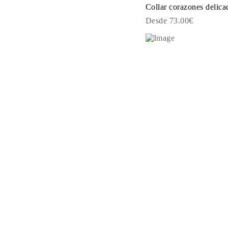
JOYAS
Collar corazones delica
CATEGORÍA
Desde 73.00€
Anillos
Collares
Pulseras
Pendientes
Comprar todo
ANILLOS
Fashion
Piedras Preciosas
Iniciales
Clásicos
Comprar todo
COLLARES
Solitario
Piedras Preciosas
Letras
Números
Comprar todo
PULSERAS
Tennis
Piedras Preciosas
Clásicas
Iniciales
Comprar todo