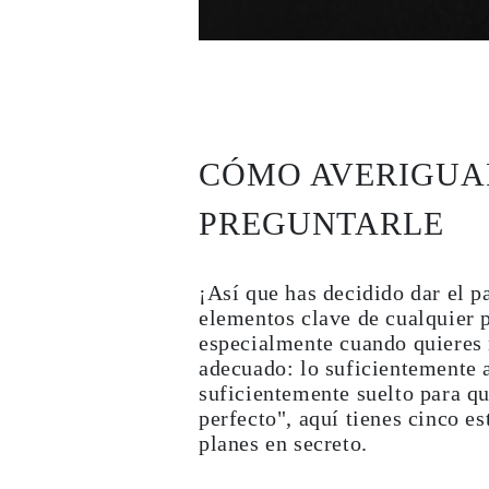
Collares
Pendientes
Pulseras
Comprar todo
Anillos de Diamantes
Fashion
Clásicos
Eternity
CÓMO AVERIGUAR
Letras
Comprar todo
Collares de Diamantes
PREGUNTARLE
Solitario
Letras
Números
Comprar todo
¡Así que has decidido dar el 
Pulseras de Diamantes
elementos clave de cualquier p
Tennis
especialmente cuando quieres 
Letras
Comprar todo
adecuado: lo suficientemente a
Pendientes de Diamante
suficientemente suelto para qu
Pendientes de Botón
perfecto", aquí tienes cinco e
Pendientes Colgantes
planes en secreto.
Aros
Fashion
Comprar todo