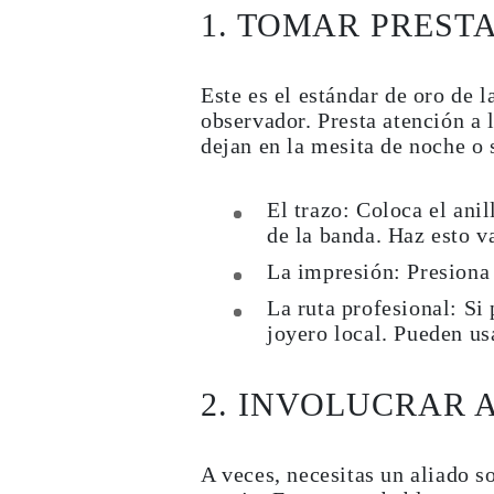
JOYAS
1. TOMAR PREST
CATEGORÍA
Anillos
Collares
Este es el estándar de oro de 
Pulseras
Pendientes
observador. Presta atención a l
Comprar todo
dejan en la mesita de noche o 
ANILLOS
Fashion
Piedras Preciosas
El trazo:
Coloca el anil
Iniciales
Clásicos
de la banda. Haz esto v
Comprar todo
La impresión:
Presiona 
COLLARES
Solitario
La ruta profesional:
Si 
Piedras Preciosas
joyero local. Pueden us
Letras
Números
Comprar todo
PULSERAS
2. INVOLUCRAR 
Tennis
Piedras Preciosas
Clásicas
Iniciales
A veces, necesitas un aliado s
Comprar todo