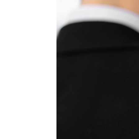
Oro Blanco
Oro Rosa
950 Platino
Comprar todo
ANILLOS DE BODA
Para Mujeres
Clásicos
Eternity
Fashion
Simple
Comprar todo
Para hombres
Clásicos
Fashion
Simple
Comprar todo
METAL Y COLOR
Oro Amarillo
Oro Blanco
Oro Rosa
950 Platino
Comprar todo
DIAMANTES
CATEGORÍA
Anillos