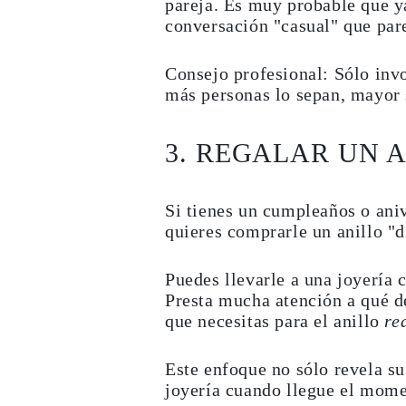
pareja. Es muy probable que y
PENDIENTES
conversación "casual" que pare
Pendientes de Botón
Pendientes Colgantes
Fashion
Consejo profesional:
Sólo invo
Comprar todo
más personas lo sepan, mayor s
TIPO DE METAL
Joyería De Oro
Joyería De Platino
Joyería De Plata
3. REGALAR UN 
Comprar todo
REGALOS
REGALOS
Si tienes un cumpleaños o aniv
Anillos de Regalo
Collares de Regalo
quieres comprarle un anillo "d
Pendientes de Regalo
Pulseras de Regalo
Charms
Puedes llevarle a una joyería c
Cuidado de Joyas
Presta mucha atención a qué de
Comprar todo
que necesitas para el anillo
re
EXPLORA
EDUCACIÓN
Guía de Diamantes
Este enfoque no sólo revela su
Convertidor de Tamaño de Diamantes
joyería cuando llegue el mome
Certificación
Guía de Anillos