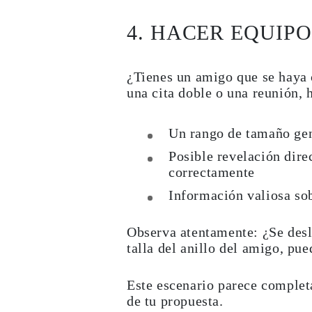
Guía de Collares
Guía de Pulseras
4. HACER EQUIP
Guía de Pulseras de Puño
Tipos de Metales y Contrastes
Personalización
Precios Сompetitivos
¿Tienes un amigo que se haya
Sobre Nosotros
una cita doble o una reunión, 
FAQ
SERVICIOS
Diseño Personalizado
Un rango de tamaño gen
Proceso de Producción
Envío
Posible revelación direc
Nuestra Garantía
correctamente
Devoluciones y Cambios
Reparaciones y Ajustes
Información valiosa sobr
Mapa de Envíos
Métodos de Pago
Cuidado de Joyas
Observa atentamente: ¿Se desl
talla del anillo del amigo, pue
Este escenario parece complet
de tu propuesta.