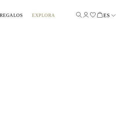
ES
REGALOS
EXPLORA
Select input
AS