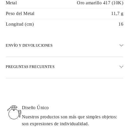
Metal
Oro amarillo 417 (10K)
Peso del Metal
11,7 g
Longitud (cm)
16
ENVÍO Y DEVOLUCIONES
ENVÍO
PREGUNTAS FRECUENTES
Envío terrestre gratuito en 23 días hábiles
Opciones de entrega exprés también están disponibles
Realizamos envíos a Austria, Bélgica, Bulgaria, Dinamarca,
Estonia, Finlandia, Alemania, Grecia, Hungría, Letonia, Lituania,
Luxemburgo, Países Bajos, Polonia, Rumanía, Eslovaquia,
Eslovenia, Suecia, Croacia, Francia, Italia, Portugal, España
Diseño Único
Detalles sobre métodos de envío, costos y tiempos de entrega se
pueden encontrar en las
preguntas frecuentes sobre la entrega
Nuestros productos son más que simples objetos:
son expresiones de individualidad.