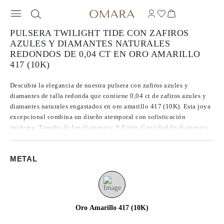
PULSERA TWILIGHT TIDE CON ZAFIROS
AZULES Y DIAMANTES NATURALES
REDONDOS DE 0,04 CT EN ORO AMARILLO
417 (10K)
Descubra la elegancia de nuestra pulsera con zafiros azules y
diamantes de talla redonda que contiene 0,04 ct de zafiros azules y
diamantes naturales engastados en oro amarillo 417 (10K). Esta joya
excepcional combina un diseño atemporal con sofisticación
moderna. Tamaño de los diamantes: 0,8 mm. Cantidad de diamantes:
9. Tamaño de la gema: 2,6 mm. Peso del metal: 5,5 g. Longitud de la
pulsera: 16 cm.
METAL
Oro Amarillo 417 (10K)