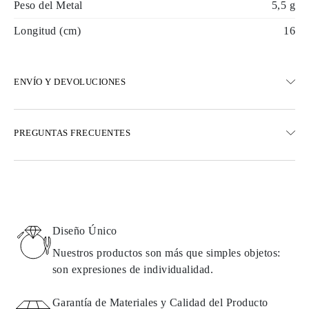
Peso del Metal
5,5 g
Longitud (cm)
16
ENVÍO Y DEVOLUCIONES
ENVÍO
PREGUNTAS FRECUENTES
Envío terrestre gratuito en 23 días hábiles
Opciones de entrega exprés también están disponibles
Realizamos envíos a Austria, Bélgica, Bulgaria, Dinamarca,
Estonia, Finlandia, Alemania, Grecia, Hungría, Letonia, Lituania,
Luxemburgo, Países Bajos, Polonia, Rumanía, Eslovaquia,
Eslovenia, Suecia, Croacia, Francia, Italia, Portugal, España
Diseño Único
Detalles sobre métodos de envío, costos y tiempos de entrega se
pueden encontrar en las
preguntas frecuentes sobre la entrega
Nuestros productos son más que simples objetos:
son expresiones de individualidad.
DEVOLUCIONES E INTERCAMBIOS
Garantía de Materiales y Calidad del Producto