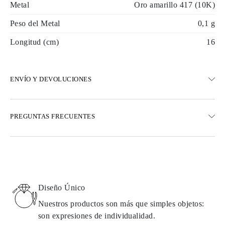
Metal
Oro amarillo 417 (10K)
Peso del Metal
0,1 g
Longitud (cm)
16
ENVÍO Y DEVOLUCIONES
ENVÍO
PREGUNTAS FRECUENTES
Envío terrestre gratuito en 23 días hábiles
Opciones de entrega exprés también están disponibles
Realizamos envíos a Austria, Bélgica, Bulgaria, Dinamarca,
Estonia, Finlandia, Alemania, Grecia, Hungría, Letonia, Lituania,
Luxemburgo, Países Bajos, Polonia, Rumanía, Eslovaquia,
Eslovenia, Suecia, Croacia, Francia, Italia, Portugal, España
Diseño Único
Detalles sobre métodos de envío, costos y tiempos de entrega se
pueden encontrar en las
preguntas frecuentes sobre la entrega
Nuestros productos son más que simples objetos:
son expresiones de individualidad.