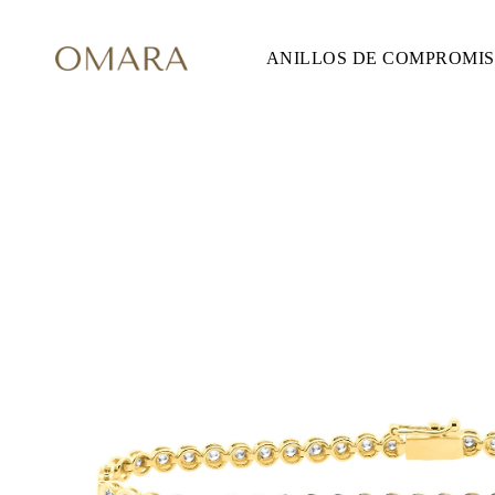
ANILLOS DE COMPROMI
ANILLOS DE COMPROMISO
ESTILO
Accented
Solitaire
Halo
Hidden Halo
Petite
Glam
Vintage
Tres Piedras
Comprar todo
FORMA
Redondo
Princesa
Cojín
Ovalado
Esmeralda
Marquesa
Pera
Comprar todo
METAL Y COLOR
Oro Amarillo