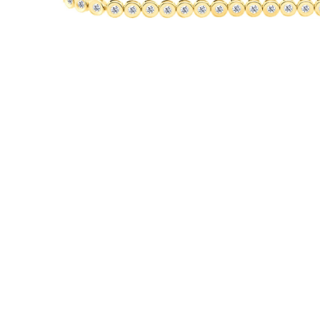
Oro Blanco
Oro Rosa
950 Platino
Comprar todo
ANILLOS DE BODA
Para Mujeres
Clásicos
Eternity
Fashion
Simple
Comprar todo
Para hombres
Clásicos
Fashion
Simple
Comprar todo
METAL Y COLOR
Oro Amarillo
Oro Blanco
Oro Rosa
950 Platino
Comprar todo
DIAMANTES
CATEGORÍA
Anillos