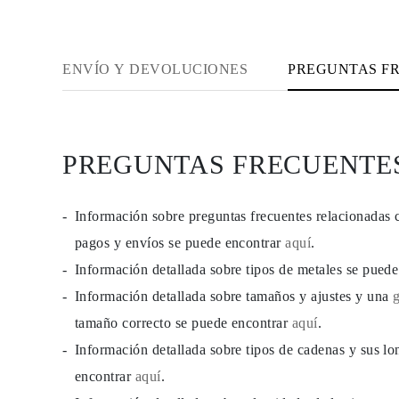
PENDIENTES
Pendientes de Botón
Pendientes Colgantes
Fashion
ENVÍO Y DEVOLUCIONES
PREGUNTAS F
Comprar todo
TIPO DE METAL
Joyería De Oro
Joyería De Platino
Joyería De Plata
Comprar todo
PREGUNTAS FRECUENTE
REGALOS
REGALOS
Anillos de Regalo
Información sobre preguntas frecuentes relacionadas 
Collares de Regalo
Pendientes de Regalo
pagos y envíos se puede encontrar
aquí
.
Pulseras de Regalo
Charms
Información detallada sobre tipos de metales se pued
Cuidado de Joyas
Información detallada sobre tamaños y ajustes y una
Comprar todo
EXPLORA
tamaño correcto se puede encontrar
aquí
.
EDUCACIÓN
Guía de Diamantes
Información detallada sobre tipos de cadenas y sus lo
Convertidor de Tamaño de Diamantes
encontrar
aquí
.
Certificación
Guía de Anillos