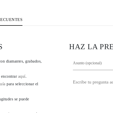
RECUENTES
S
HAZ LA PR
con diamantes, grabados,
e encontrar
aquí
.
guía
para seleccionar el
ngitudes se puede