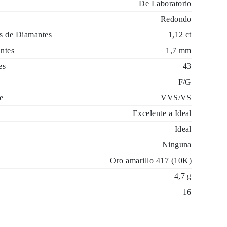
De Laboratorio
Redondo
es de Diamantes
1,12 ct
ntes
1,7 mm
es
43
F/G
e
VVS/VS
Excelente a Ideal
Ideal
Ninguna
Oro amarillo 417 (10K)
4,7 g
16