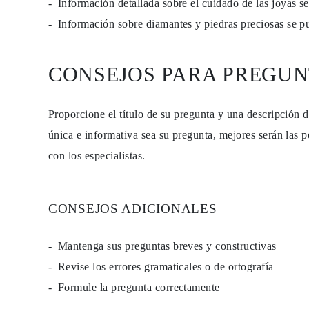
Información detallada sobre el cuidado de las joyas 
Guía de Collares
Guía de Pulseras
Información sobre diamantes y piedras preciosas se 
Guía de Pulseras de Puño
Tipos de Metales y Contrastes
Personalización
CONSEJOS PARA PREGUN
Precios Сompetitivos
Sobre Nosotros
FAQ
SERVICIOS
Proporcione el título de su pregunta y una descripción 
Diseño Personalizado
única e informativa sea su pregunta, mejores serán las p
Proceso de Producción
Envío
con los especialistas.
Nuestra Garantía
Devoluciones y Cambios
Reparaciones y Ajustes
Mapa de Envíos
CONSEJOS ADICIONALES
Métodos de Pago
Cuidado de Joyas
Mantenga sus preguntas breves y constructivas
Revise los errores gramaticales o de ortografía
Formule la pregunta correctamente