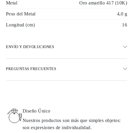
Metal
Oro amarillo 417 (10K)
Peso del Metal
4,0 g
Longitud (cm)
16
ENVÍO Y DEVOLUCIONES
ENVÍO
PREGUNTAS FRECUENTES
Envío terrestre gratuito en 23 días hábiles
Opciones de entrega exprés también están disponibles
Realizamos envíos a Austria, Bélgica, Bulgaria, Dinamarca,
Estonia, Finlandia, Alemania, Grecia, Hungría, Letonia, Lituania,
Luxemburgo, Países Bajos, Polonia, Rumanía, Eslovaquia,
Eslovenia, Suecia, Croacia, Francia, Italia, Portugal, España
Diseño Único
Detalles sobre métodos de envío, costos y tiempos de entrega se
pueden encontrar en las
preguntas frecuentes sobre la entrega
Nuestros productos son más que simples objetos:
son expresiones de individualidad.