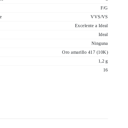
F/G
e
VVS/VS
Excelente a Ideal
Ideal
Ninguna
Oro amarillo 417 (10K)
1,2 g
16