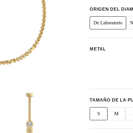
ORIGEN DEL DIA
De Laboratorio
N
METAL
TAMAÑO DE LA P
S
M