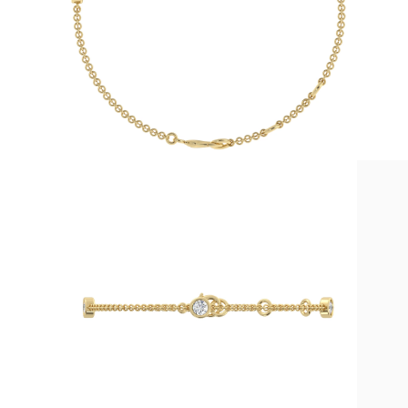
Collares
Pendientes
Pulseras
Comprar todo
Anillos de Diamantes
Fashion
Clásicos
Eternity
Letras
Comprar todo
Collares de Diamantes
Solitario
Letras
Números
Comprar todo
Pulseras de Diamantes
Tennis
Letras
Comprar todo
Pendientes de Diamante
Pendientes de Botón
Pendientes Colgantes
Aros
Fashion
Comprar todo