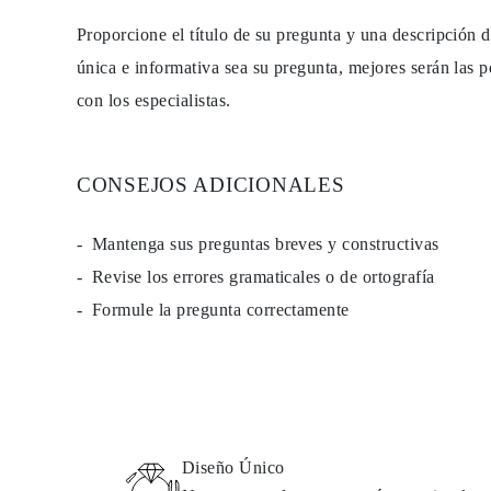
Guía de Collares
Proporcione el título de su pregunta y una descripción 
Guía de Pulseras
Guía de Pulseras de Puño
única e informativa sea su pregunta, mejores serán las p
Tipos de Metales y Contrastes
Personalización
con los especialistas.
Precios Сompetitivos
Sobre Nosotros
FAQ
SERVICIOS
CONSEJOS ADICIONALES
Diseño Personalizado
Proceso de Producción
Envío
Mantenga sus preguntas breves y constructivas
Nuestra Garantía
Devoluciones y Cambios
Revise los errores gramaticales o de ortografía
Reparaciones y Ajustes
Formule la pregunta correctamente
Mapa de Envíos
Métodos de Pago
Cuidado de Joyas
Diseño Único