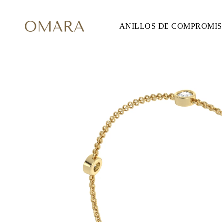
ANILLOS DE COMPROMI
ANILLOS DE COMPROMISO
ESTILO
Accented
Solitaire
Halo
Hidden Halo
Petite
Glam
Vintage
Tres Piedras
Comprar todo
FORMA
Redondo
Princesa
Cojín
Ovalado
Esmeralda
Marquesa
Pera
Comprar todo
METAL Y COLOR
Oro Amarillo