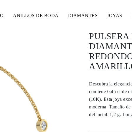
SO
ANILLOS DE BODA
DIAMANTES
JOYAS
PULSERA 
DIAMANT
REDONDOS
AMARILLO
Descubra la elegancia
contiene 0,45 ct de d
(10K). Esta joya exc
moderna. Tamaño de l
del metal: 1,2 g. Lon