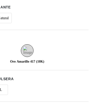
MANTE
atural
Oro Amarillo 417 (10K)
ULSERA
L