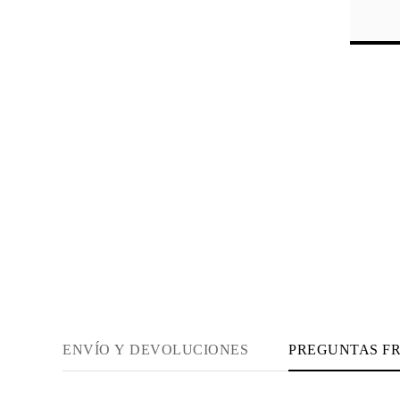
JOYAS
CATEGORÍA
Anillos
Collares
Pulseras
Pendientes
Comprar todo
ANILLOS
Fashion
Piedras Preciosas
Iniciales
Clásicos
Comprar todo
COLLARES
Solitario
Piedras Preciosas
Letras
Números
Comprar todo
PULSERAS
Tennis
Piedras Preciosas
ENVÍO Y DEVOLUCIONES
PREGUNTAS F
Clásicas
Iniciales
Comprar todo