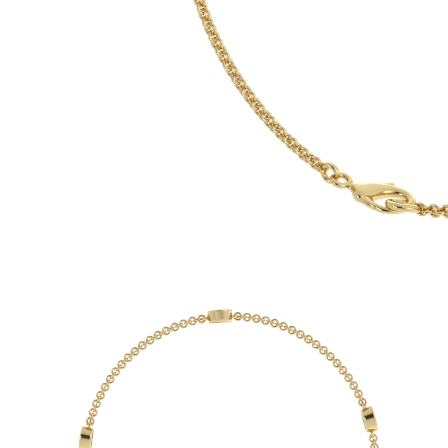
Oro Blanco
Oro Rosa
950 Platino
Comprar todo
ANILLOS DE BODA
Para Mujeres
Clásicos
Eternity
Fashion
Simple
Comprar todo
Para hombres
Clásicos
Fashion
Simple
Comprar todo
METAL Y COLOR
Oro Amarillo
Oro Blanco
Oro Rosa
950 Platino
Comprar todo
DIAMANTES
CATEGORÍA
Anillos