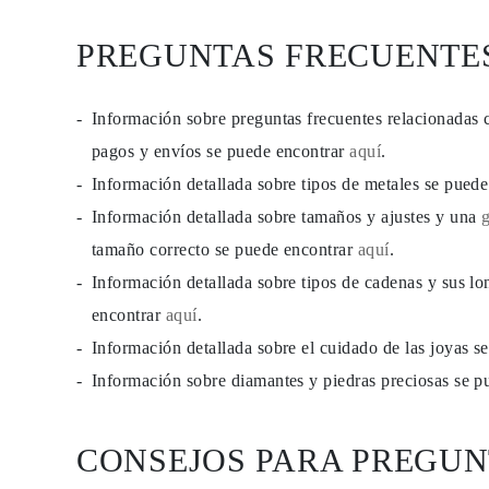
PENDIENTES
Pendientes de Botón
PREGUNTAS FRECUENTE
Pendientes Colgantes
Fashion
Comprar todo
TIPO DE METAL
Información sobre preguntas frecuentes relacionadas 
Joyería De Oro
pagos y envíos se puede encontrar
aquí
.
Joyería De Platino
Joyería De Plata
Información detallada sobre tipos de metales se pued
Comprar todo
REGALOS
Información detallada sobre tamaños y ajustes y una
REGALOS
tamaño correcto se puede encontrar
aquí
.
Anillos de Regalo
Collares de Regalo
Información detallada sobre tipos de cadenas y sus lo
Pendientes de Regalo
Pulseras de Regalo
encontrar
aquí
.
Charms
Información detallada sobre el cuidado de las joyas 
Cuidado de Joyas
Comprar todo
Información sobre diamantes y piedras preciosas se 
EXPLORA
EDUCACIÓN
Guía de Diamantes
Convertidor de Tamaño de Diamantes
CONSEJOS PARA PREGUN
Certificación
Guía de Anillos