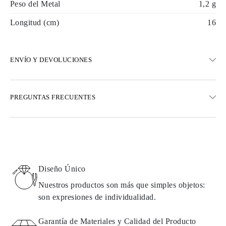
Peso del Metal
1,2 g
Longitud (cm)
16
ENVÍO Y DEVOLUCIONES
ENVÍO
PREGUNTAS FRECUENTES
Envío terrestre gratuito en 23 días hábiles
Opciones de entrega exprés también están disponibles
Realizamos envíos a Austria, Bélgica, Bulgaria, Dinamarca,
Estonia, Finlandia, Alemania, Grecia, Hungría, Letonia, Lituania,
Luxemburgo, Países Bajos, Polonia, Rumanía, Eslovaquia,
Eslovenia, Suecia, Croacia, Francia, Italia, Portugal, España
Diseño Único
Detalles sobre métodos de envío, costos y tiempos de entrega se
pueden encontrar en las
preguntas frecuentes sobre la entrega
Nuestros productos son más que simples objetos:
son expresiones de individualidad.
DEVOLUCIONES E INTERCAMBIOS
Garantía de Materiales y Calidad del Producto