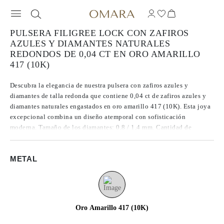
PULSERA FILIGREE LOCK CON ZAFIROS
AZULES Y DIAMANTES NATURALES
REDONDOS DE 0,04 CT EN ORO AMARILLO
417 (10K)
Descubra la elegancia de nuestra pulsera con zafiros azules y
diamantes de talla redonda que contiene 0,04 ct de zafiros azules y
diamantes naturales engastados en oro amarillo 417 (10K). Esta joya
excepcional combina un diseño atemporal con sofisticación
moderna. Tamaño de los diamantes: 0,8 / 1,4 mm. Cantidad de
diamantes: 11. Tamaño de la gema: 3 mm. Peso del metal: 1,2 g.
Longitud de la pulsera: 16 cm.
METAL
Oro Amarillo 417 (10K)