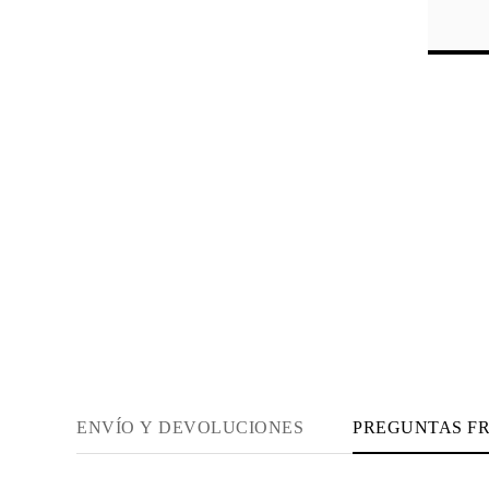
JOYAS
CATEGORÍA
Anillos
Collares
Pulseras
Pendientes
Comprar todo
ANILLOS
Fashion
Piedras Preciosas
Iniciales
Clásicos
Comprar todo
COLLARES
Solitario
Piedras Preciosas
Letras
Números
Comprar todo
PULSERAS
Tennis
Piedras Preciosas
ENVÍO Y DEVOLUCIONES
PREGUNTAS F
Clásicas
Iniciales
Comprar todo