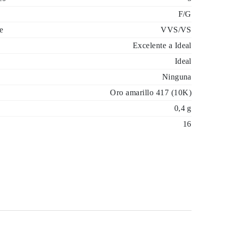
F/G
e
VVS/VS
Excelente a Ideal
Ideal
Ninguna
Oro amarillo 417 (10K)
0,4 g
16