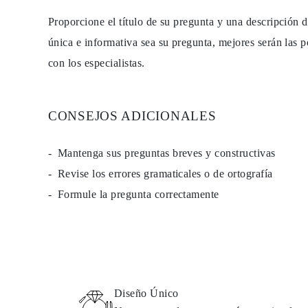
Guía de Collares
Proporcione el título de su pregunta y una descripción 
Guía de Pulseras
Guía de Pulseras de Puño
única e informativa sea su pregunta, mejores serán las p
Tipos de Metales y Contrastes
Personalización
con los especialistas.
Precios Сompetitivos
Sobre Nosotros
FAQ
SERVICIOS
CONSEJOS ADICIONALES
Diseño Personalizado
Proceso de Producción
Envío
Mantenga sus preguntas breves y constructivas
Nuestra Garantía
Devoluciones y Cambios
Revise los errores gramaticales o de ortografía
Reparaciones y Ajustes
Formule la pregunta correctamente
Mapa de Envíos
Métodos de Pago
Cuidado de Joyas
Diseño Único