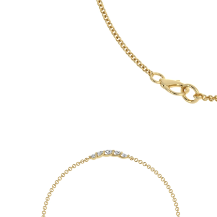
Oro Blanco
Oro Rosa
950 Platino
Comprar todo
ANILLOS DE BODA
Para Mujeres
Clásicos
Eternity
Fashion
Simple
Comprar todo
Para hombres
Clásicos
Fashion
Simple
Comprar todo
METAL Y COLOR
Oro Amarillo
Oro Blanco
Oro Rosa
950 Platino
Comprar todo
DIAMANTES
CATEGORÍA
Anillos