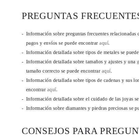
PENDIENTES
Pendientes de Botón
PREGUNTAS FRECUENTE
Pendientes Colgantes
Fashion
Comprar todo
TIPO DE METAL
Información sobre preguntas frecuentes relacionadas 
Joyería De Oro
pagos y envíos se puede encontrar
aquí
.
Joyería De Platino
Joyería De Plata
Información detallada sobre tipos de metales se pued
Comprar todo
REGALOS
Información detallada sobre tamaños y ajustes y una
REGALOS
tamaño correcto se puede encontrar
aquí
.
Anillos de Regalo
Collares de Regalo
Información detallada sobre tipos de cadenas y sus lo
Pendientes de Regalo
Pulseras de Regalo
encontrar
aquí
.
Charms
Información detallada sobre el cuidado de las joyas 
Cuidado de Joyas
Comprar todo
Información sobre diamantes y piedras preciosas se 
EXPLORA
EDUCACIÓN
Guía de Diamantes
Convertidor de Tamaño de Diamantes
CONSEJOS PARA PREGUN
Certificación
Guía de Anillos