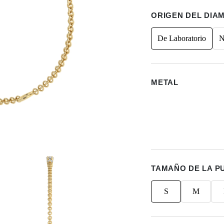
ORIGEN DEL DIA
De Laboratorio
N
METAL
TAMAÑO DE LA P
S
M