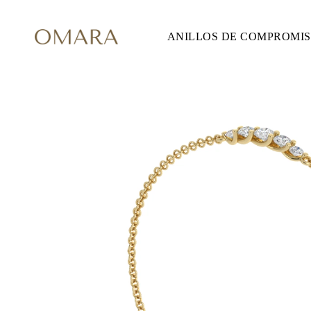
ANILLOS DE COMPROMI
ANILLOS DE COMPROMISO
ESTILO
Accented
Solitaire
Halo
Hidden Halo
Petite
Glam
Vintage
Tres Piedras
Comprar todo
FORMA
Redondo
Princesa
Cojín
Ovalado
Esmeralda
Marquesa
Pera
Comprar todo
METAL Y COLOR
Oro Amarillo