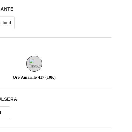
MANTE
atural
Oro Amarillo 417 (10K)
ULSERA
L