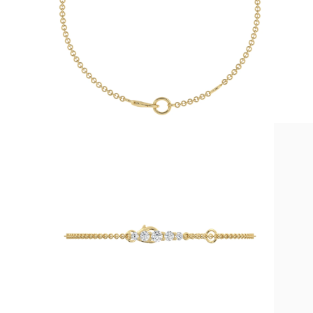
Collares
Pendientes
Pulseras
Comprar todo
Anillos de Diamantes
Fashion
Clásicos
Eternity
Letras
Comprar todo
Collares de Diamantes
Solitario
Letras
Números
Comprar todo
Pulseras de Diamantes
Tennis
Letras
Comprar todo
Pendientes de Diamante
Pendientes de Botón
Pendientes Colgantes
Aros
Fashion
Comprar todo