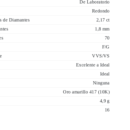
De Laboratorio
Redondo
es de Diamantes
2,17 ct
ntes
1,8 mm
es
70
F/G
e
VVS/VS
Excelente a Ideal
Ideal
Ninguna
Oro amarillo 417 (10K)
4,9 g
16