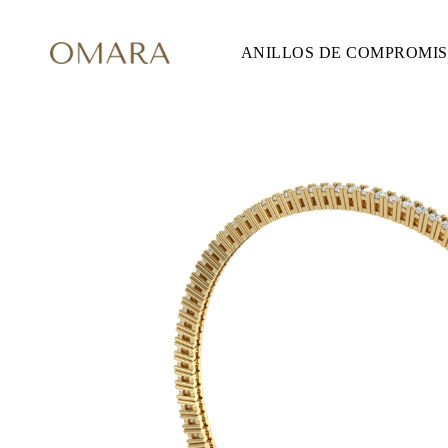
ANILLOS DE COMPROMI
ANILLOS DE COMPROMISO
ESTILO
Accented
Solitaire
Halo
Hidden Halo
Petite
Glam
Vintage
Tres Piedras
Comprar todo
FORMA
Redondo
Princesa
Cojín
Ovalado
Esmeralda
Marquesa
Pera
Comprar todo
METAL Y COLOR
Oro Amarillo