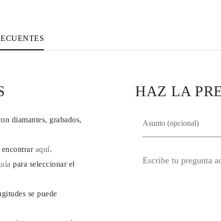
RECUENTES
S
HAZ LA PR
con diamantes, grabados,
e encontrar
aquí
.
guía
para seleccionar el
ngitudes se puede