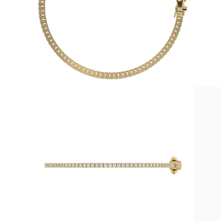
Collares
Pendientes
Pulseras
Comprar todo
Anillos de Diamantes
Fashion
Clásicos
Eternity
Letras
Comprar todo
Collares de Diamantes
Solitario
Letras
Números
Comprar todo
Pulseras de Diamantes
Tennis
Letras
Comprar todo
Pendientes de Diamante
Pendientes de Botón
Pendientes Colgantes
Aros
Fashion
Comprar todo