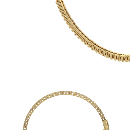
Oro Blanco
Oro Rosa
950 Platino
Comprar todo
ANILLOS DE BODA
Para Mujeres
Clásicos
Eternity
Fashion
Simple
Comprar todo
Para hombres
Clásicos
Fashion
Simple
Comprar todo
METAL Y COLOR
Oro Amarillo
Oro Blanco
Oro Rosa
950 Platino
Comprar todo
DIAMANTES
CATEGORÍA
Anillos