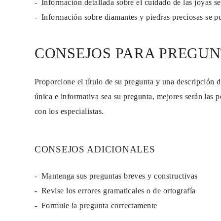
Información detallada sobre el cuidado de las joyas 
Guía de Collares
Guía de Pulseras
Información sobre diamantes y piedras preciosas se 
Guía de Pulseras de Puño
Tipos de Metales y Contrastes
Personalización
CONSEJOS PARA PREGUN
Precios Сompetitivos
Sobre Nosotros
FAQ
SERVICIOS
Proporcione el título de su pregunta y una descripción 
Diseño Personalizado
única e informativa sea su pregunta, mejores serán las p
Proceso de Producción
Envío
con los especialistas.
Nuestra Garantía
Devoluciones y Cambios
Reparaciones y Ajustes
Mapa de Envíos
CONSEJOS ADICIONALES
Métodos de Pago
Cuidado de Joyas
Mantenga sus preguntas breves y constructivas
Revise los errores gramaticales o de ortografía
Formule la pregunta correctamente