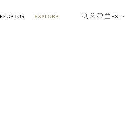
ES
REGALOS
EXPLORA
Select input
R EL AMOR S (6 MM)