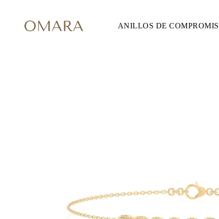
ANILLOS DE COMPROMI
ANILLOS DE COMPROMISO
ESTILO
Accented
Solitaire
Halo
Hidden Halo
Petite
Glam
Vintage
Tres Piedras
Comprar todo
FORMA
Redondo
Princesa
Cojín
Ovalado
Esmeralda
Marquesa
Pera
Comprar todo
METAL Y COLOR
Oro Amarillo