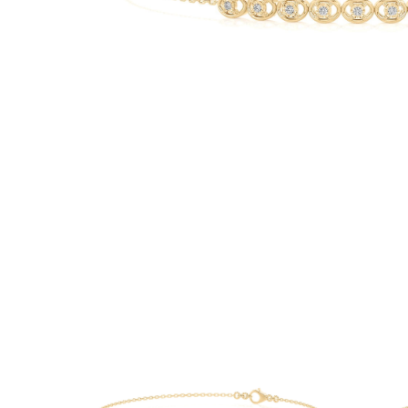
Oro Blanco
Oro Rosa
950 Platino
Comprar todo
ANILLOS DE BODA
Para Mujeres
Clásicos
Eternity
Fashion
Simple
Comprar todo
Para hombres
Clásicos
Fashion
Simple
Comprar todo
METAL Y COLOR
Oro Amarillo
Oro Blanco
Oro Rosa
950 Platino
Comprar todo
DIAMANTES
CATEGORÍA
Anillos