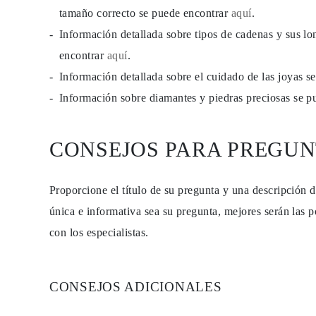
PENDIENTES
tamaño correcto se puede encontrar
aquí
.
Pendientes de Botón
Información detallada sobre tipos de cadenas y sus lo
Pendientes Colgantes
Fashion
encontrar
aquí
.
Comprar todo
TIPO DE METAL
Información detallada sobre el cuidado de las joyas 
Joyería De Oro
Información sobre diamantes y piedras preciosas se 
Joyería De Platino
Joyería De Plata
Comprar todo
REGALOS
CONSEJOS PARA PREGUN
REGALOS
Anillos de Regalo
Collares de Regalo
Pendientes de Regalo
Proporcione el título de su pregunta y una descripción 
Pulseras de Regalo
única e informativa sea su pregunta, mejores serán las p
Charms
Cuidado de Joyas
con los especialistas.
Comprar todo
EXPLORA
EDUCACIÓN
Guía de Diamantes
CONSEJOS ADICIONALES
Convertidor de Tamaño de Diamantes
Certificación
Guía de Anillos