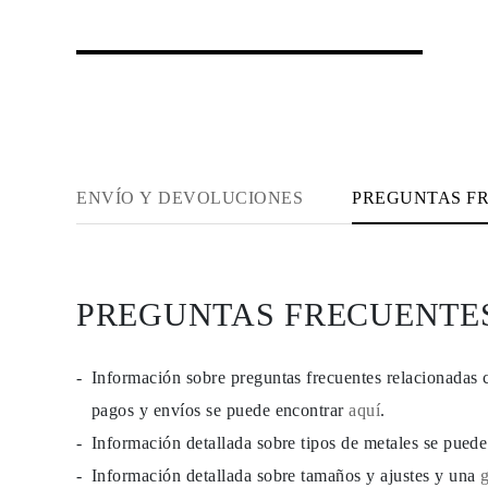
JOYAS
CATEGORÍA
Anillos
Collares
Pulseras
Pendientes
Comprar todo
ANILLOS
Fashion
Piedras Preciosas
ENVÍO Y DEVOLUCIONES
PREGUNTAS F
Iniciales
Clásicos
Comprar todo
COLLARES
Solitario
PREGUNTAS FRECUENTE
Piedras Preciosas
Letras
Números
Comprar todo
Información sobre preguntas frecuentes relacionadas 
PULSERAS
Tennis
pagos y envíos se puede encontrar
aquí
.
Piedras Preciosas
Información detallada sobre tipos de metales se pued
Clásicas
Iniciales
Información detallada sobre tamaños y ajustes y una
Comprar todo