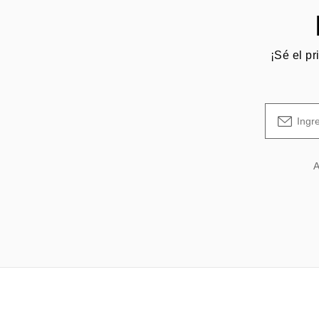
¡Sé el pr
A