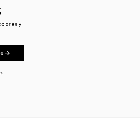
S
mociones y
se
es