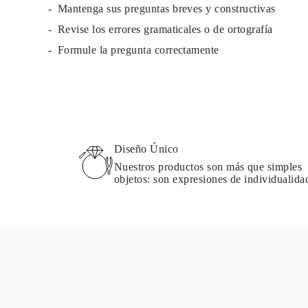
Mantenga sus preguntas breves y constructivas
Guía de Collares
Guía de Pulseras
Revise los errores gramaticales o de ortografía
Guía de Pulseras de Puño
Tipos de Metales y Contrastes
Formule la pregunta correctamente
Personalización
Precios Сompetitivos
Sobre Nosotros
FAQ
SERVICIOS
Diseño Personalizado
Proceso de Producción
Envío
Diseño Único
Nuestra Garantía
Nuestros productos son más que simples
Devoluciones y Cambios
objetos: son expresiones de individualida
Reparaciones y Ajustes
Mapa de Envíos
Métodos de Pago
Cuidado de Joyas