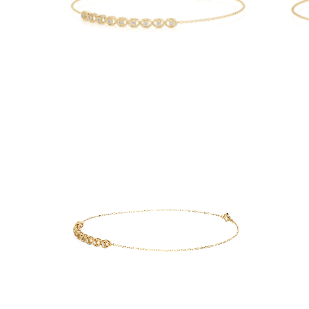
Collares
Pendientes
Pulseras
Comprar todo
Anillos de Diamantes
Fashion
Clásicos
Eternity
Letras
Comprar todo
Collares de Diamantes
Solitario
Letras
Números
Comprar todo
Pulseras de Diamantes
Tennis
Letras
Comprar todo
Pendientes de Diamante
Pendientes de Botón
Pendientes Colgantes
Aros
Fashion
Comprar todo