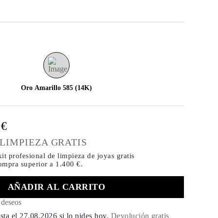
Oro Amarillo 585 (14K)
0€
 LIMPIEZA GRATIS
it profesional de limpieza de joyas gratis
compra
superior a 1.400 €.
AÑADIR AL CARRITO
e deseos
sta el
27.08.2026
si lo pides hoy
.
Devolución gratis