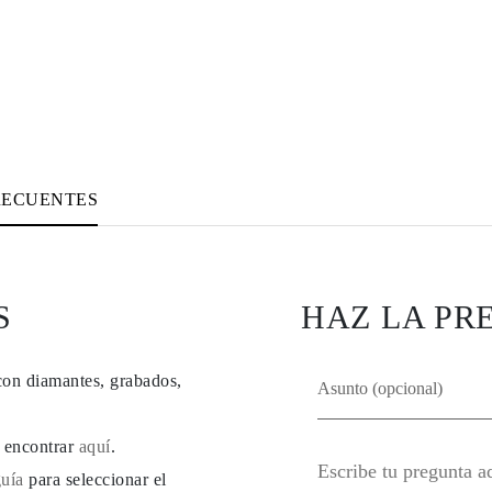
RECUENTES
S
HAZ LA PR
con diamantes, grabados,
e encontrar
aquí
.
guía
para seleccionar el