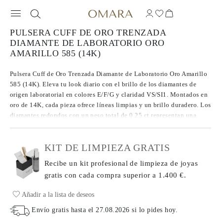
PULSERA CUFF DE ORO TRENZADA
DIAMANTE DE LABORATORIO ORO
AMARILLO 585 (14K)
Pulsera Cuff de Oro Trenzada Diamante de Laboratorio Oro Amarillo
585 (14K). Eleva tu look diario con el brillo de los diamantes de
origen laboratorial en colores E/F/G y claridad VS/SI1. Montados en
oro de 14K, cada pieza ofrece líneas limpias y un brillo duradero. Los
diamantes redondos con un peso total de 0.25 ct representan una
visión moderna de una elección clásica.
KIT DE LIMPIEZA GRATIS
Recibe un kit profesional de limpieza de joyas
gratis con cada compra
superior a 1.400 €.
Añadir a la lista de deseos
Envío gratis hasta el
27.08.2026
si lo pides hoy
.