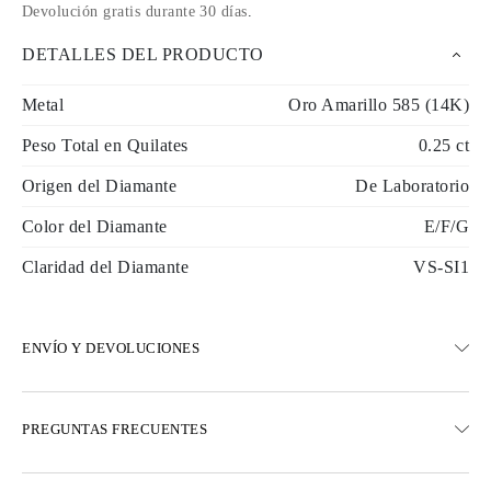
Devolución gratis durante 30 días
.
DETALLES DEL PRODUCTO
Metal
Oro Amarillo 585 (14K)
Peso Total en Quilates
0.25 ct
Origen del Diamante
De Laboratorio
Color del Diamante
E/F/G
Claridad del Diamante
VS-SI1
ENVÍO Y DEVOLUCIONES
ENVÍO
PREGUNTAS FRECUENTES
Envío terrestre gratuito en 23 días hábiles
Opciones de entrega exprés también están disponibles