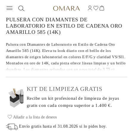
PULSERA CON DIAMANTES DE
LABORATORIO EN ESTILO DE CADENA ORO
AMARILLO 585 (14K)
Pulsera con Diamantes de Laboratorio en Estilo de Cadena Oro
Amarillo 585 (14K). Eleva tu look diario con el brillo de los
diamantes de origen laboratorial en colores E/F/G y claridad VS/SI1.
Montados en oro de 14K, cada pieza ofrece líneas limpias y un brillo
duradero. Los diamantes redondos con un peso total de 3.75 ct
representan una visión moderna de una elección clásica.
KIT DE LIMPIEZA GRATIS
Recibe un kit profesional de limpieza de joyas
gratis con cada compra
superior a 1.400 €.
Añadir a la lista de deseos
Envío gratis hasta el
31.08.2026
si lo pides hoy
.