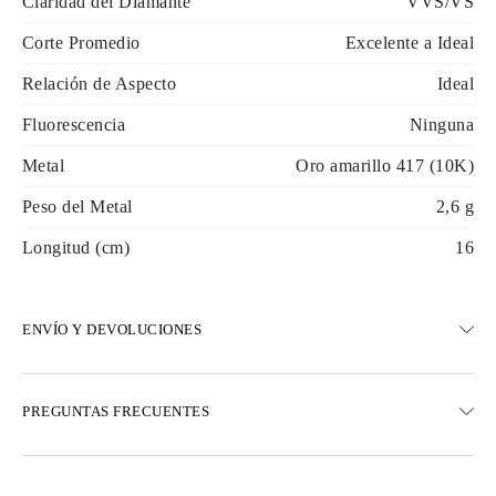
Claridad del Diamante
VVS/VS
Corte Promedio
Excelente a Ideal
Relación de Aspecto
Ideal
Fluorescencia
Ninguna
Metal
Oro amarillo 417 (10K)
Peso del Metal
2,6 g
Longitud (cm)
16
ENVÍO Y DEVOLUCIONES
ENVÍO
PREGUNTAS FRECUENTES
Envío terrestre gratuito en 23 días hábiles
Opciones de entrega exprés también están disponibles
Realizamos envíos a Austria, Bélgica, Bulgaria, Dinamarca,