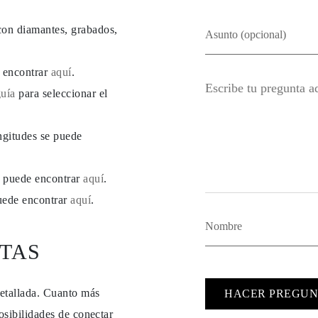
con diamantes, grabados,
e encontrar
aquí
.
guía
para seleccionar el
ngitudes se puede
se puede encontrar
aquí
.
puede encontrar
aquí
.
TAS
detallada. Cuanto más
HACER PREGUN
osibilidades de conectar