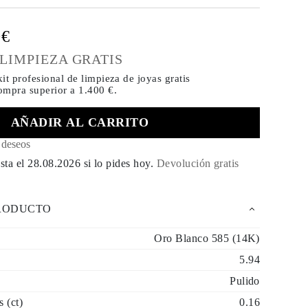
0€
 LIMPIEZA GRATIS
it profesional de limpieza de joyas gratis
compra
superior a 1.400 €.
AÑADIR AL CARRITO
e deseos
sta el
28.08.2026
si lo pides hoy
.
Devolución gratis
PRODUCTO
Oro Blanco 585 (14K)
5.94
Pulido
s (ct)
0.16