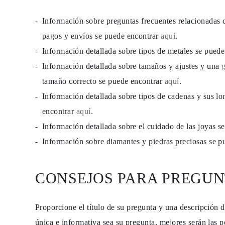
JOYAS
CATEGORÍA
Información sobre preguntas frecuentes relacionadas 
Anillos
Collares
pagos y envíos se puede encontrar
aquí
.
Pulseras
Información detallada sobre tipos de metales se pued
Pendientes
Comprar todo
Información detallada sobre tamaños y ajustes y una
ANILLOS
Fashion
tamaño correcto se puede encontrar
aquí
.
Piedras Preciosas
Información detallada sobre tipos de cadenas y sus lo
Iniciales
Clásicos
encontrar
aquí
.
Comprar todo
COLLARES
Información detallada sobre el cuidado de las joyas 
Solitario
Información sobre diamantes y piedras preciosas se 
Piedras Preciosas
Letras
Números
Comprar todo
CONSEJOS PARA PREGUN
PULSERAS
Tennis
Piedras Preciosas
Clásicas
Proporcione el título de su pregunta y una descripción 
Iniciales
única e informativa sea su pregunta, mejores serán las p
Comprar todo