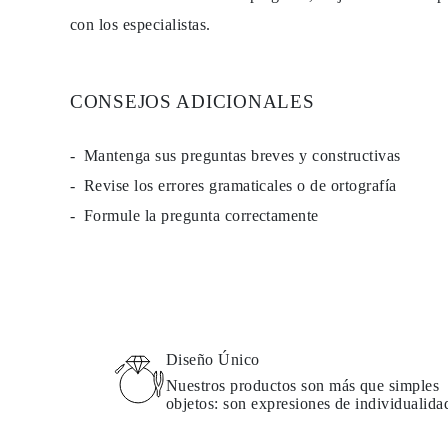
PENDIENTES
con los especialistas.
Pendientes de Botón
Pendientes Colgantes
Fashion
Comprar todo
CONSEJOS ADICIONALES
TIPO DE METAL
Joyería De Oro
Joyería De Platino
Mantenga sus preguntas breves y constructivas
Joyería De Plata
Comprar todo
Revise los errores gramaticales o de ortografía
REGALOS
REGALOS
Formule la pregunta correctamente
Anillos de Regalo
Collares de Regalo
Pendientes de Regalo
Pulseras de Regalo
Charms
Cuidado de Joyas
Comprar todo
EXPLORA
Diseño Único
EDUCACIÓN
Nuestros productos son más que simples
Guía de Diamantes
objetos: son expresiones de individualida
Convertidor de Tamaño de Diamantes
Certificación
Guía de Anillos