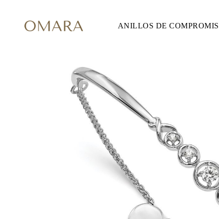
ANILLOS DE COMPROMI
ANILLOS DE COMPROMISO
ESTILO
Accented
Solitaire
Halo
Hidden Halo
Petite
Glam
Vintage
Tres Piedras
Comprar todo
FORMA
Redondo
Princesa
Cojín
Ovalado
Esmeralda
Marquesa
Pera
Comprar todo
METAL Y COLOR
Oro Amarillo