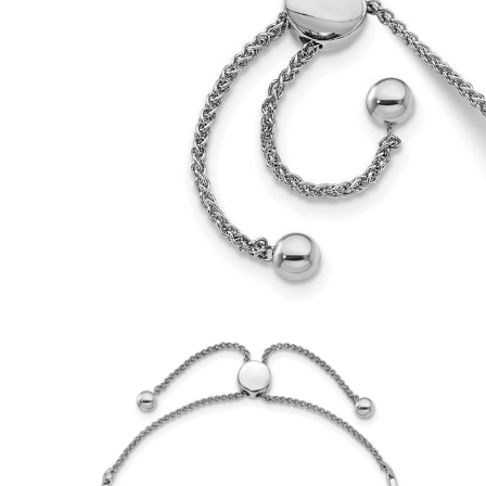
Oro Blanco
Oro Rosa
950 Platino
Comprar todo
ANILLOS DE BODA
Para Mujeres
Clásicos
Eternity
Fashion
Simple
Comprar todo
Para hombres
Clásicos
Fashion
Simple
Comprar todo
METAL Y COLOR
Oro Amarillo
Oro Blanco
Oro Rosa
950 Platino
Comprar todo
DIAMANTES
CATEGORÍA
Anillos