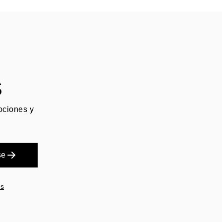
S
mociones y
se
es