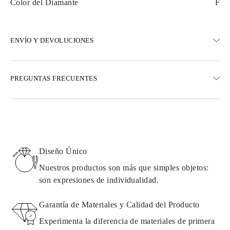
Color del Diamante
F
ENVÍO Y DEVOLUCIONES
ENVÍO
PREGUNTAS FRECUENTES
Envío terrestre gratuito en 23 días hábiles
Opciones de entrega exprés también están disponibles
Realizamos envíos a Austria, Bélgica, Bulgaria, Dinamarca,
Estonia, Finlandia, Alemania, Grecia, Hungría, Letonia, Lituania,
Luxemburgo, Países Bajos, Polonia, Rumanía, Eslovaquia,
Eslovenia, Suecia, Croacia, Francia, Italia, Portugal, España
Diseño Único
Detalles sobre métodos de envío, costos y tiempos de entrega se
pueden encontrar en las
preguntas frecuentes sobre la entrega
Nuestros productos son más que simples objetos:
son expresiones de individualidad.
DEVOLUCIONES E INTERCAMBIOS
Garantía de Materiales y Calidad del Producto
Todos los productos de Omara se fabrican por encargo según los
Experimenta la diferencia de materiales de primera
requisitos del cliente. Los productos solo pueden devolverse si no