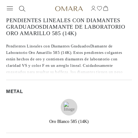
PENDIENTES LINEALES CON DIAMANTES
GRADUADOSDIAMANTE DE LABORATORIO
ORO AMARILLO 585 (14K)
Pendientes Lineales con Diamantes GraduadosDiamante de
Laboratorio Oro Amarillo 585 (14K). Estos pendientes colgantes
están hechos de oro y contienen diamantes de laboratorio con
claridad VS y color F en un arreglo lineal. Cuidadosamente
engastados para resaltar su belleza, los diamantes tienen un peso
total de 0.50 ct. Cada piedra redonda está engastada en ángulos
precisos para maximizar su brillo.
METAL
Oro Blanco 585 (14K)