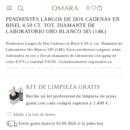
PENDIENTES LARGOS DE DOS CADENAS EN
BISEL 4.50 CT. TOT. DIAMANTE DE
LABORATORIO ORO BLANCO 585 (14K)
Pendientes Largos de Dos Cadenas en Bisel 4.50 ct. tot. Diamante de
Laboratorio Oro Blanco 585 (14K). Estos pendientes colgante están
elaborados en oro y llevan diamantes de laboratorio con gama de
color E/F/G y claridad VS/SI1. Cuidadosamente engastados en
cadenas que caen en cascada, los diamantes tienen un quilataje total
de 4.50 ct. Están asegurados con un cierre de poste para un uso
cómodo.
KIT DE LIMPIEZA GRATIS
Recibe un kit profesional de limpieza de joyas
gratis con cada compra
superior a 1.400 €.
Añadir a la lista de deseos
Envío gratis hasta el
03.09.2026
si lo pides hoy
.