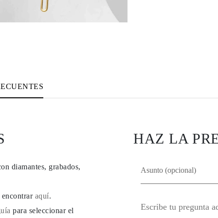
RECUENTES
S
HAZ LA PR
con diamantes, grabados,
e encontrar
aquí
.
guía
para seleccionar el