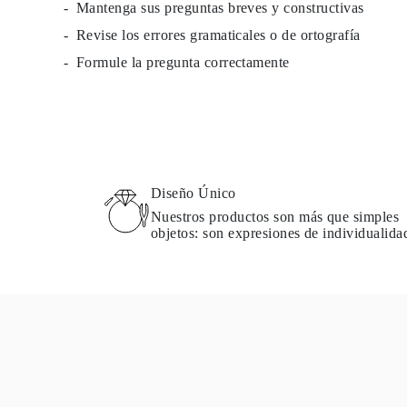
Mantenga sus preguntas breves y constructivas
Guía de Collares
Guía de Pulseras
Revise los errores gramaticales o de ortografía
Guía de Pulseras de Puño
Formule la pregunta correctamente
Tipos de Metales y Contrastes
Personalización
Precios Сompetitivos
Sobre Nosotros
FAQ
SERVICIOS
Diseño Personalizado
Proceso de Producción
Diseño Único
Envío
Nuestra Garantía
Nuestros productos son más que simples
Devoluciones y Cambios
objetos: son expresiones de individualida
Reparaciones y Ajustes
Mapa de Envíos
Métodos de Pago
Cuidado de Joyas