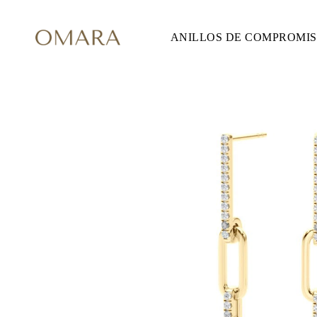
ANILLOS DE COMPROMI
ANILLOS DE COMPROMISO
ESTILO
Accented
Solitaire
Halo
Hidden Halo
Petite
Glam
Vintage
Tres Piedras
Comprar todo
FORMA
Redondo
Princesa
Cojín
Ovalado
Esmeralda
Marquesa
Pera
Comprar todo
METAL Y COLOR
Oro Amarillo