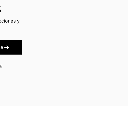
S
mociones y
se
es