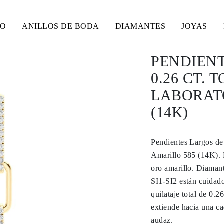
SO
ANILLOS DE BODA
DIAMANTES
JOYAS
PENDIEN
0.26 CT. 
LABORAT
(14K)
Pendientes Largos de
Amarillo 585 (14K). L
oro amarillo. Diamant
SI1-SI2 están cuidado
quilataje total de 0.2
extiende hacia una ca
audaz.