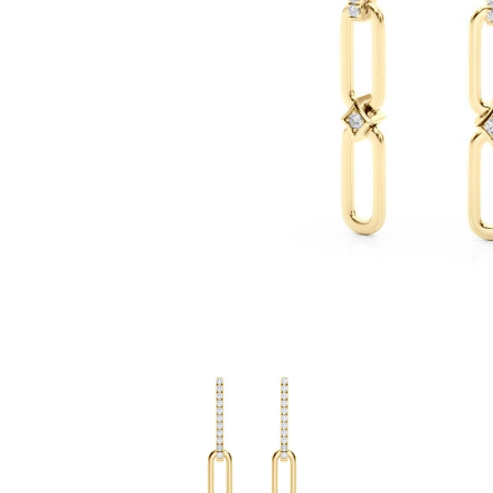
Oro Blanco
Oro Rosa
950 Platino
Comprar todo
ANILLOS DE BODA
Para Mujeres
Clásicos
Eternity
Fashion
Simple
Comprar todo
Para hombres
Clásicos
Fashion
Simple
Comprar todo
METAL Y COLOR
Oro Amarillo
Oro Blanco
Oro Rosa
950 Platino
Comprar todo
DIAMANTES
CATEGORÍA
Anillos