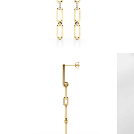
Collares
Pendientes
Pulseras
Comprar todo
Anillos de Diamantes
Fashion
Clásicos
Eternity
Letras
Comprar todo
Collares de Diamantes
Solitario
Letras
Números
Comprar todo
Pulseras de Diamantes
Tennis
Letras
Comprar todo
Pendientes de Diamante
Pendientes de Botón
Pendientes Colgantes
Aros
Fashion
Comprar todo