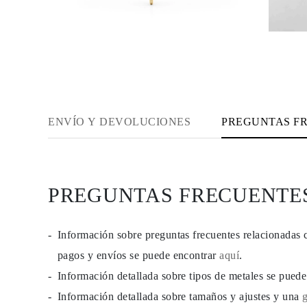
JOYAS
CATEGORÍA
Anillos
Collares
Pulseras
Pendientes
Comprar todo
ANILLOS
Fashion
Piedras Preciosas
ENVÍO Y DEVOLUCIONES
PREGUNTAS F
Iniciales
Clásicos
Comprar todo
COLLARES
Solitario
PREGUNTAS FRECUENTE
Piedras Preciosas
Letras
Números
Comprar todo
Información sobre preguntas frecuentes relacionadas 
PULSERAS
Tennis
pagos y envíos se puede encontrar
aquí
.
Piedras Preciosas
Información detallada sobre tipos de metales se pued
Clásicas
Iniciales
Información detallada sobre tamaños y ajustes y una
Comprar todo