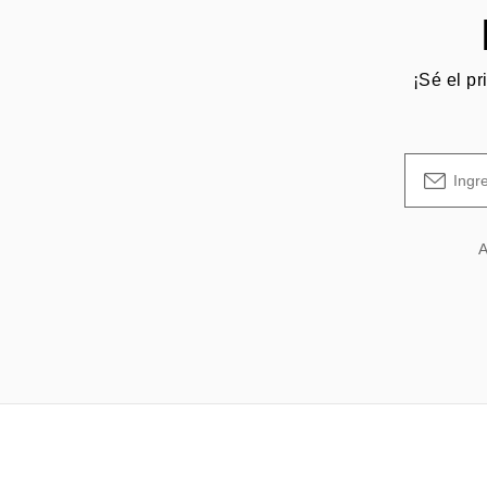
¡Sé el pr
A