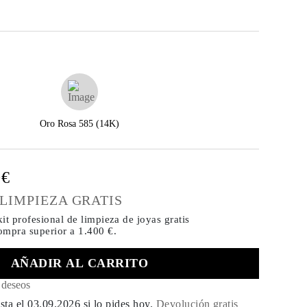
Oro Rosa 585 (14K)
0€
 LIMPIEZA GRATIS
it profesional de limpieza de joyas gratis
compra
superior a 1.400 €.
AÑADIR AL CARRITO
e deseos
sta el
03.09.2026
si lo pides hoy
.
Devolución gratis