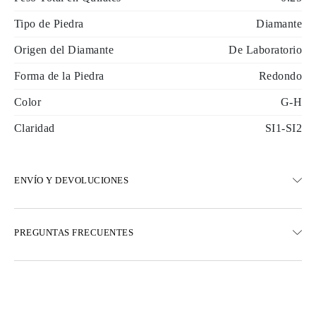
Tipo de Piedra
Diamante
Origen del Diamante
De Laboratorio
Forma de la Piedra
Redondo
Color
G-H
Claridad
SI1-SI2
ENVÍO Y DEVOLUCIONES
ENVÍO
PREGUNTAS FRECUENTES
Envío terrestre gratuito en 23 días hábiles
Opciones de entrega exprés también están disponibles
Realizamos envíos a Austria, Bélgica, Bulgaria, Dinamarca,
Estonia, Finlandia, Alemania, Grecia, Hungría, Letonia, Lituania,
Luxemburgo, Países Bajos, Polonia, Rumanía, Eslovaquia,