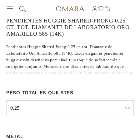
PENDIENTES HUGGIE SHARED-PRONG 0.25
CT. TOT. DIAMANTE DE LABORATORIO ORO
AMARILLO 585 (14K)
Pendientes Huggie Shared-Prong 0.25 ct. tot. Diamante de
Laboratorio Oro Amarillo 585 (14K). Estos elegantes pendientes
huggie están diseñados para añadir un toque de sofisticación a
cualquier conjunto. Montados con diamantes de laboratorio que
brillan intensamente y un peso total de 0.25 ct, presentan piedras con
un color promedio de E/F/G y claridad clasificada como VS/SI1,
garantizando una brillantez y calidad excepcionales.
PESO TOTAL EN QUILATES
0.25
Select input
METAL