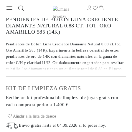
PENDIENTES DE BOTÓN LUNA CRECIENTE
DIAMANTE NATURAL 0.88 CT. TOT. ORO
AMARILLO 585 (14K)
Pendientes de Botón Luna Creciente Diamante Natural 0.88 ct. tot.
Oro Amarillo 585 (14K). Experimenta la belleza celestial de estos
pendientes de oro de 14K con diamantes naturales en la gama de
color G/H y claridad I1/I2. Cuidadosamente engastados para resaltar
su brillo, los diamantes tienen un quilataje total de 0.88 ct. El peso
del metal de 2.83 g realza el deslumbrante diseño de estos
pendientes, equilibrando el metal precioso y las gemas para un look
KIT DE LIMPIEZA GRATIS
impactante.
Recibe un kit profesional de limpieza de joyas gratis con
cada compra
superior a 1.400 €.
Añadir a la lista de deseos
Envío gratis hasta el
04.09.2026
si lo pides hoy
.