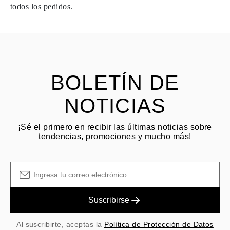
dentro de los
15 días naturales
a partir de la fecha de entrega del
todos los pedidos.
envío.
HACER PREGUNTA
Consulta los términos y procedimientos en nuestras
preguntas
frecuentes sobre devoluciones
El cliente es responsable de los costos de envío por devoluciones
y las tarifas originales de envío/manejo no son reembolsables.
BOLETÍN DE
NOTICIAS
¡Sé el primero en recibir las últimas noticias sobre
tendencias, promociones y mucho más!
Suscribirse
Al suscribirte, aceptas la
Política de Protección de Datos