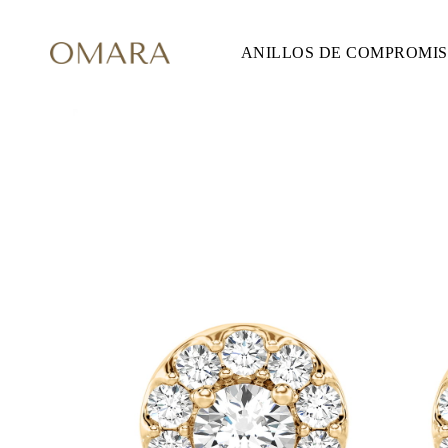
ANILLOS DE COMPROMI
ANILLOS DE COMPROMISO
ESTILO
Accented
Solitaire
Halo
Hidden Halo
Petite
Glam
Vintage
Tres Piedras
Comprar todo
FORMA
Redondo
Princesa
Cojín
Ovalado
Esmeralda
Marquesa
Pera
Comprar todo
METAL Y COLOR
Oro Amarillo