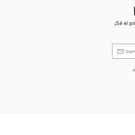
¡Sé el pr
A