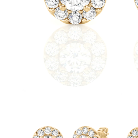
Oro Blanco
Oro Rosa
950 Platino
Comprar todo
ANILLOS DE BODA
Para Mujeres
Clásicos
Eternity
Fashion
Simple
Comprar todo
Para hombres
Clásicos
Fashion
Simple
Comprar todo
METAL Y COLOR
Oro Amarillo
Oro Blanco
Oro Rosa
950 Platino
Comprar todo
DIAMANTES
CATEGORÍA
Anillos