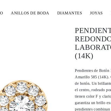
SO
ANILLOS DE BODA
DIAMANTES
JOYAS
PENDIEN
REDONDOS
LABORAT
(14K)
Pendientes de Botón
Amarillo 585 (14K). 
de botón. Un brillant
el centro, rodeado p
tienen color F y clar
garantiza un brillo e
pendientes combinan 