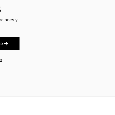
S
mociones y
se
es