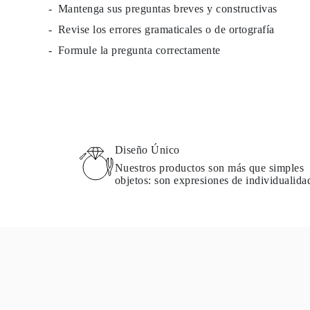
Mantenga sus preguntas breves y constructivas
Guía de Collares
Guía de Pulseras
Revise los errores gramaticales o de ortografía
Guía de Pulseras de Puño
Tipos de Metales y Contrastes
Formule la pregunta correctamente
Personalización
Precios Сompetitivos
Sobre Nosotros
FAQ
SERVICIOS
Diseño Personalizado
Proceso de Producción
Envío
Diseño Único
Nuestra Garantía
Nuestros productos son más que simples
Devoluciones y Cambios
objetos: son expresiones de individualida
Reparaciones y Ajustes
Mapa de Envíos
Métodos de Pago
Cuidado de Joyas