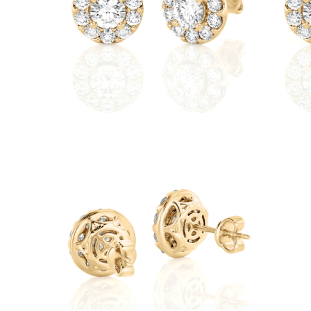
Collares
Pendientes
Pulseras
Comprar todo
Anillos de Diamantes
Fashion
Clásicos
Eternity
Letras
Comprar todo
Collares de Diamantes
Solitario
Letras
Números
Comprar todo
Pulseras de Diamantes
Tennis
Letras
Comprar todo
Pendientes de Diamante
Pendientes de Botón
Pendientes Colgantes
Aros
Fashion
Comprar todo