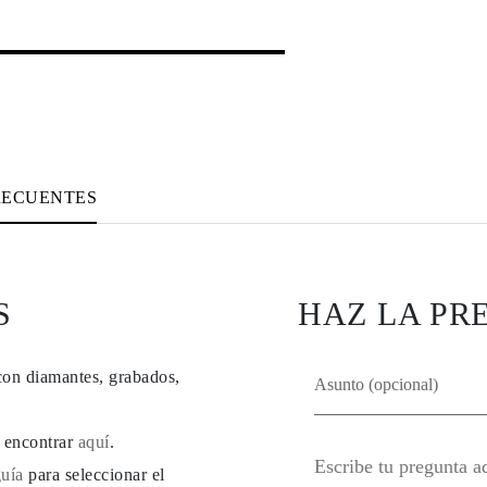
RECUENTES
S
HAZ LA PR
con diamantes, grabados,
e encontrar
aquí
.
guía
para seleccionar el