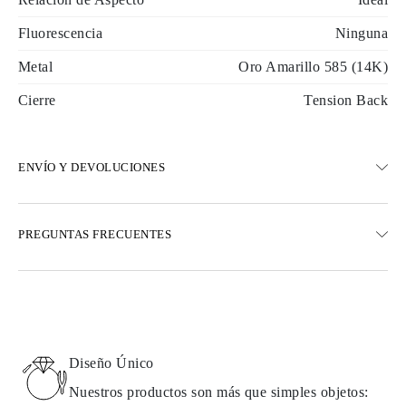
Fluorescencia
Ninguna
Metal
Oro Amarillo 585 (14K)
Cierre
Tension Back
ENVÍO Y DEVOLUCIONES
ENVÍO
PREGUNTAS FRECUENTES
Envío terrestre gratuito en 23 días hábiles
Opciones de entrega exprés también están disponibles
Realizamos envíos a Austria, Bélgica, Bulgaria, Dinamarca,
Estonia, Finlandia, Alemania, Grecia, Hungría, Letonia, Lituania,
Luxemburgo, Países Bajos, Polonia, Rumanía, Eslovaquia,
Eslovenia, Suecia, Croacia, Francia, Italia, Portugal, España
Diseño Único
Detalles sobre métodos de envío, costos y tiempos de entrega se
pueden encontrar en las
preguntas frecuentes sobre la entrega
Nuestros productos son más que simples objetos: