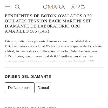
PENDIENTES DE BOTÓN OVALADOS 0.30
QUILATES TENSION BACK MARTINI SET
DIAMANTE DE LABORATORIO ORO
AMARILLO 585 (14K)
Esta exquisita pieza presenta diamantes con una calidad de color
F/G, una pureza excepcional VVS/VS y un corte que va de Excelente
a Ideal, lo que realza su brillo extraordinario. Cada diamante pesa
0.15 quilates, con un peso total de 0.30 quilates por el par. Los
diamantes son de laboratorio, creados mediante el método CVD,
clasificados como Tipo IIa y presentan proporciones ideales.
Elaborados en oro de 14 quilates, representan el equilibrio perfecto
ORIGEN DEL DIAMANTE
entre sofisticación moderna y lujo atemporal. Libres de
fluorescencia, los diamantes irradian un brillo claro y luminoso. Los
cierres a presión ofrecen un uso cómodo y seguro durante todo el día.
De Laboratorio
Natural
Con un acabado en un engaste tipo martini, el corte ovalado se
resalta de forma elegante, ofreciendo una distinción refinada pensada
para lucirse sin esfuerzo durante todo el día.