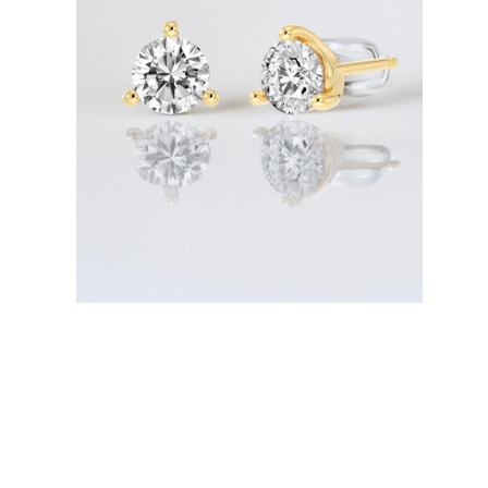
Collares
Pendientes
Pulseras
Comprar todo
Anillos de Diamantes
Fashion
Clásicos
Eternity
Letras
Comprar todo
Collares de Diamantes
Solitario
Letras
Números
Comprar todo
Pulseras de Diamantes
Tennis
Letras
Comprar todo
Pendientes de Diamante
Pendientes de Botón
Pendientes Colgantes
Aros
Fashion
Comprar todo