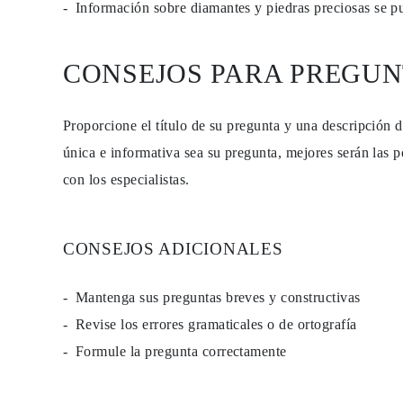
Información sobre diamantes y piedras preciosas se 
PENDIENTES
Pendientes de Botón
Pendientes Colgantes
Fashion
CONSEJOS PARA PREGUN
Comprar todo
TIPO DE METAL
Joyería De Oro
Proporcione el título de su pregunta y una descripción 
Joyería De Platino
Joyería De Plata
única e informativa sea su pregunta, mejores serán las p
Comprar todo
REGALOS
con los especialistas.
REGALOS
Anillos de Regalo
Collares de Regalo
Pendientes de Regalo
CONSEJOS ADICIONALES
Pulseras de Regalo
Charms
Cuidado de Joyas
Mantenga sus preguntas breves y constructivas
Comprar todo
EXPLORA
Revise los errores gramaticales o de ortografía
EDUCACIÓN
Formule la pregunta correctamente
Guía de Diamantes
Convertidor de Tamaño de Diamantes
Certificación
Guía de Anillos