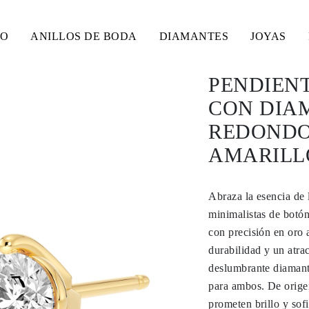
SO
ANILLOS DE BODA
DIAMANTES
JOYAS
PENDIENT
CON DIA
REDONDOS
AMARILLO
Abraza la esencia de 
minimalistas de botó
con precisión en oro 
durabilidad y un atra
deslumbrante diamant
para ambos. De orige
prometen brillo y sofi