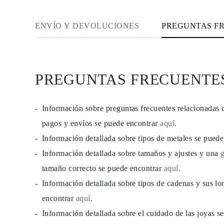
JOYAS
CATEGORÍA
Anillos
ENVÍO Y DEVOLUCIONES
PREGUNTAS F
Collares
Pulseras
Pendientes
Comprar todo
ANILLOS
PREGUNTAS FRECUENTE
Fashion
Piedras Preciosas
Iniciales
Clásicos
Información sobre preguntas frecuentes relacionadas 
Comprar todo
COLLARES
pagos y envíos se puede encontrar
aquí
.
Solitario
Información detallada sobre tipos de metales se pued
Piedras Preciosas
Letras
Información detallada sobre tamaños y ajustes y una
Números
Comprar todo
tamaño correcto se puede encontrar
aquí
.
PULSERAS
Información detallada sobre tipos de cadenas y sus lo
Tennis
Piedras Preciosas
encontrar
aquí
.
Clásicas
Iniciales
Información detallada sobre el cuidado de las joyas 
Comprar todo