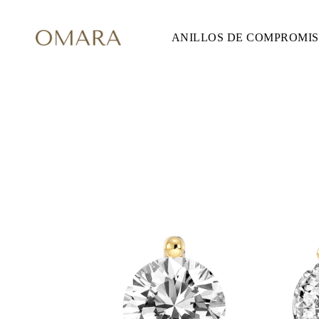
ANILLOS DE COMPROMI
ANILLOS DE COMPROMISO
ESTILO
Accented
Solitaire
Halo
Hidden Halo
Petite
Glam
Vintage
Tres Piedras
Comprar todo
FORMA
Redondo
Princesa
Cojín
Ovalado
Esmeralda
Marquesa
Pera
Comprar todo
METAL Y COLOR
Oro Amarillo