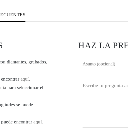
RECUENTES
S
HAZ LA PR
con diamantes, grabados,
e encontrar
aquí
.
guía
para seleccionar el
ngitudes se puede
se puede encontrar
aquí
.