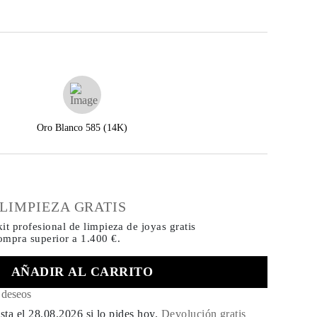
Oro Blanco 585 (14K)
€
 LIMPIEZA GRATIS
it profesional de limpieza de joyas gratis
compra
superior a 1.400 €.
AÑADIR AL CARRITO
e deseos
sta el
28.08.2026
si lo pides hoy
.
Devolución gratis