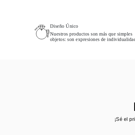
Guía de Collares
Guía de Pulseras
Guía de Pulseras de Puño
Tipos de Metales y Contrastes
Diseño Único
Personalización
Precios Сompetitivos
Nuestros productos son más que simples
Sobre Nosotros
objetos: son expresiones de individualida
FAQ
SERVICIOS
Diseño Personalizado
Proceso de Producción
Envío
Nuestra Garantía
Devoluciones y Cambios
Reparaciones y Ajustes
Mapa de Envíos
Métodos de Pago
Cuidado de Joyas
¡Sé el pr