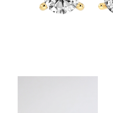
Oro Blanco
Oro Rosa
950 Platino
Comprar todo
ANILLOS DE BODA
Para Mujeres
Clásicos
Eternity
Fashion
Simple
Comprar todo
Para hombres
Clásicos
Fashion
Simple
Comprar todo
METAL Y COLOR
Oro Amarillo
Oro Blanco
Oro Rosa
950 Platino
Comprar todo
DIAMANTES
CATEGORÍA
Anillos