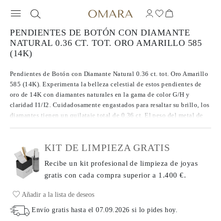
PENDIENTES DE BOTÓN CON DIAMANTE
NATURAL 0.36 CT. TOT. ORO AMARILLO 585
(14K)
Pendientes de Botón con Diamante Natural 0.36 ct. tot. Oro Amarillo
585 (14K). Experimenta la belleza celestial de estos pendientes de
oro de 14K con diamantes naturales en la gama de color G/H y
claridad I1/I2. Cuidadosamente engastados para resaltar su brillo, los
diamantes tienen un quilataje total de 0.36 ct. El peso del metal de
1.19 g realza el deslumbrante diseño de estos pendientes,
equilibrando el metal precioso y las gemas para un look impactante.
KIT DE LIMPIEZA GRATIS
Recibe un kit profesional de limpieza de joyas
gratis con cada compra
superior a 1.400 €.
Añadir a la lista de deseos
Envío gratis hasta el
07.09.2026
si lo pides hoy
.