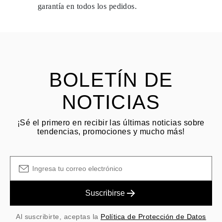
dentro de los
15 días naturales
a partir de la fecha de entrega del
garantía en todos los pedidos.
envío.
HACER PREGUNTA
Consulta los términos y procedimientos en nuestras
preguntas
frecuentes sobre devoluciones
El cliente es responsable de los costos de envío por devoluciones
y las tarifas originales de envío/manejo no son reembolsables.
BOLETÍN DE
NOTICIAS
¡Sé el primero en recibir las últimas noticias sobre
tendencias, promociones y mucho más!
Suscribirse
Al suscribirte, aceptas la
Política de Protección de Datos