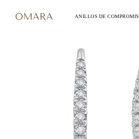
ANILLOS DE COMPROMI
ANILLOS DE COMPROMISO
ESTILO
Accented
Solitaire
Halo
Hidden Halo
Petite
Glam
Vintage
Tres Piedras
Comprar todo
FORMA
Redondo
Princesa
Cojín
Ovalado
Esmeralda
Marquesa
Pera
Comprar todo
METAL Y COLOR
Oro Amarillo