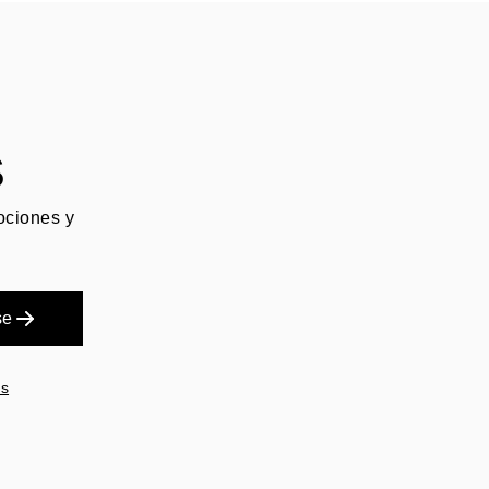
S
mociones y
se
es