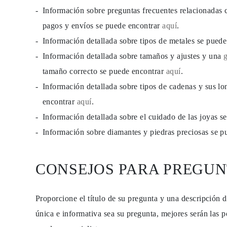
JOYAS
Información sobre preguntas frecuentes relacionadas 
CATEGORÍA
Anillos
pagos y envíos se puede encontrar
aquí
.
Collares
Información detallada sobre tipos de metales se pued
Pulseras
Pendientes
Información detallada sobre tamaños y ajustes y una
Comprar todo
ANILLOS
tamaño correcto se puede encontrar
aquí
.
Fashion
Información detallada sobre tipos de cadenas y sus lo
Piedras Preciosas
Iniciales
encontrar
aquí
.
Clásicos
Comprar todo
Información detallada sobre el cuidado de las joyas 
COLLARES
Información sobre diamantes y piedras preciosas se 
Solitario
Piedras Preciosas
Letras
Números
CONSEJOS PARA PREGUN
Comprar todo
PULSERAS
Tennis
Piedras Preciosas
Proporcione el título de su pregunta y una descripción 
Clásicas
única e informativa sea su pregunta, mejores serán las p
Iniciales
Comprar todo