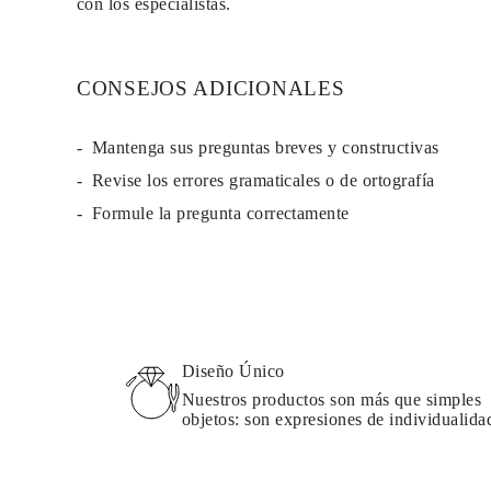
con los especialistas.
PENDIENTES
Pendientes de Botón
Pendientes Colgantes
Fashion
CONSEJOS ADICIONALES
Comprar todo
TIPO DE METAL
Joyería De Oro
Mantenga sus preguntas breves y constructivas
Joyería De Platino
Joyería De Plata
Revise los errores gramaticales o de ortografía
Comprar todo
REGALOS
Formule la pregunta correctamente
REGALOS
Anillos de Regalo
Collares de Regalo
Pendientes de Regalo
Pulseras de Regalo
Charms
Cuidado de Joyas
Comprar todo
Diseño Único
EXPLORA
Nuestros productos son más que simples
EDUCACIÓN
objetos: son expresiones de individualida
Guía de Diamantes
Convertidor de Tamaño de Diamantes
Certificación
Guía de Anillos