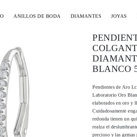
SO
ANILLOS DE BODA
DIAMANTES
JOYAS
PENDIENT
COLGANTE
DIAMANT
BLANCO 5
Pendientes de Aro Lc
Laboratorio Oro Blan
elaborados en oro y l
Cuidadosamente engast
redonda tienen un quil
realza el deslumbrant
precioso y las gemas 