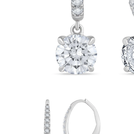
Oro Blanco
Oro Rosa
950 Platino
Comprar todo
ANILLOS DE BODA
Para Mujeres
Clásicos
Eternity
Fashion
Simple
Comprar todo
Para hombres
Clásicos
Fashion
Simple
Comprar todo
METAL Y COLOR
Oro Amarillo
Oro Blanco
Oro Rosa
950 Platino
Comprar todo
DIAMANTES
CATEGORÍA
Anillos