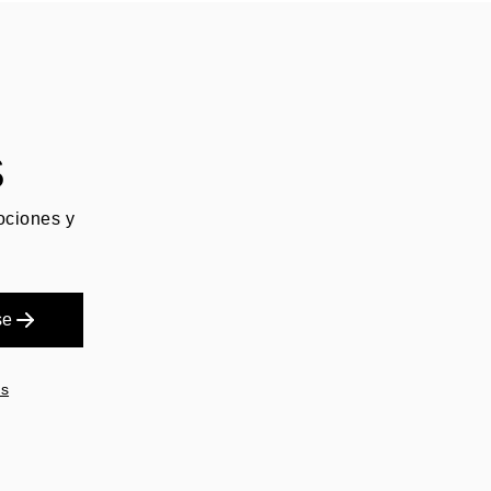
S
mociones y
se
es