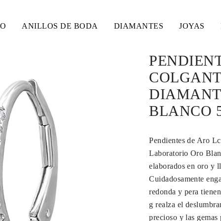
SO
ANILLOS DE BODA
DIAMANTES
JOYAS
PENDIENT
COLGANTE
DIAMANT
BLANCO 5
Pendientes de Aro Lc
Laboratorio Oro Blan
elaborados en oro y l
Cuidadosamente engast
redonda y pera tienen 
g realza el deslumbra
precioso y las gemas 