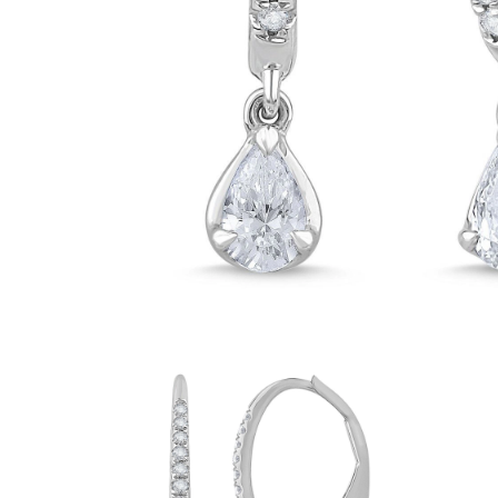
Oro Blanco
Oro Rosa
950 Platino
Comprar todo
ANILLOS DE BODA
Para Mujeres
Clásicos
Eternity
Fashion
Simple
Comprar todo
Para hombres
Clásicos
Fashion
Simple
Comprar todo
METAL Y COLOR
Oro Amarillo
Oro Blanco
Oro Rosa
950 Platino
Comprar todo
DIAMANTES
CATEGORÍA
Anillos