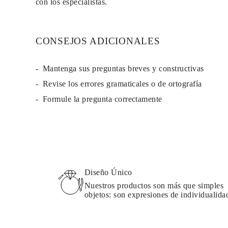
con los especialistas.
PENDIENTES
Pendientes de Botón
Pendientes Colgantes
Fashion
CONSEJOS ADICIONALES
Comprar todo
TIPO DE METAL
Joyería De Oro
Mantenga sus preguntas breves y constructivas
Joyería De Platino
Joyería De Plata
Revise los errores gramaticales o de ortografía
Comprar todo
REGALOS
Formule la pregunta correctamente
REGALOS
Anillos de Regalo
Collares de Regalo
Pendientes de Regalo
Pulseras de Regalo
Charms
Cuidado de Joyas
Comprar todo
Diseño Único
EXPLORA
Nuestros productos son más que simples
EDUCACIÓN
objetos: son expresiones de individualida
Guía de Diamantes
Convertidor de Tamaño de Diamantes
Certificación
Guía de Anillos