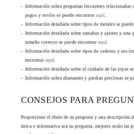
JOYAS
Información sobre preguntas frecuentes relacionadas 
CATEGORÍA
Anillos
pagos y envíos se puede encontrar
aquí
.
Collares
Información detallada sobre tipos de metales se pued
Pulseras
Pendientes
Información detallada sobre tamaños y ajustes y una
Comprar todo
ANILLOS
tamaño correcto se puede encontrar
aquí
.
Fashion
Información detallada sobre tipos de cadenas y sus lo
Piedras Preciosas
Iniciales
encontrar
aquí
.
Clásicos
Comprar todo
Información detallada sobre el cuidado de las joyas 
COLLARES
Información sobre diamantes y piedras preciosas se 
Solitario
Piedras Preciosas
Letras
Números
CONSEJOS PARA PREGUN
Comprar todo
PULSERAS
Tennis
Piedras Preciosas
Proporcione el título de su pregunta y una descripción 
Clásicas
única e informativa sea su pregunta, mejores serán las p
Iniciales
Comprar todo