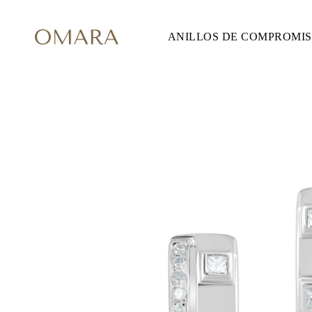
ANILLOS DE COMPROMI
ANILLOS DE COMPROMISO
ESTILO
Accented
Solitaire
Halo
Hidden Halo
Petite
Glam
Vintage
Tres Piedras
Comprar todo
FORMA
Redondo
Princesa
Cojín
Ovalado
Esmeralda
Marquesa
Pera
Comprar todo
METAL Y COLOR
Oro Amarillo