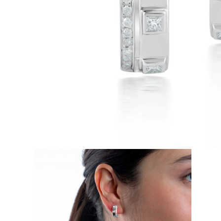
Oro Blanco
Oro Rosa
950 Platino
Comprar todo
ANILLOS DE BODA
Para Mujeres
Clásicos
Eternity
Fashion
Simple
Comprar todo
Para hombres
Clásicos
Fashion
Simple
Comprar todo
METAL Y COLOR
Oro Amarillo
Oro Blanco
Oro Rosa
950 Platino
Comprar todo
DIAMANTES
CATEGORÍA
Anillos