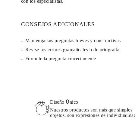
con los especialistas.
PENDIENTES
Pendientes de Botón
Pendientes Colgantes
Fashion
CONSEJOS ADICIONALES
Comprar todo
TIPO DE METAL
Joyería De Oro
Mantenga sus preguntas breves y constructivas
Joyería De Platino
Joyería De Plata
Revise los errores gramaticales o de ortografía
Comprar todo
REGALOS
Formule la pregunta correctamente
REGALOS
Anillos de Regalo
Collares de Regalo
Pendientes de Regalo
Pulseras de Regalo
Charms
Cuidado de Joyas
Comprar todo
Diseño Único
EXPLORA
Nuestros productos son más que simples
EDUCACIÓN
objetos: son expresiones de individualida
Guía de Diamantes
Convertidor de Tamaño de Diamantes
Certificación
Guía de Anillos