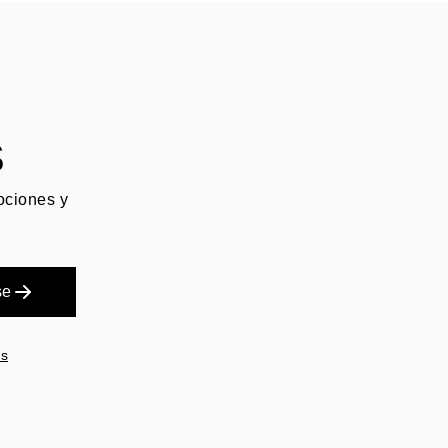
S
mociones y
se
es