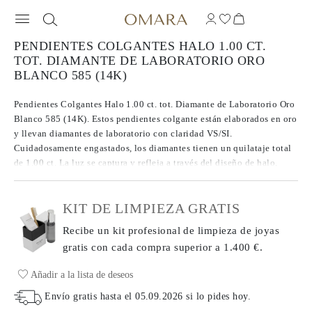
PENDIENTES COLGANTES HALO 1.00 CT.
TOT. DIAMANTE DE LABORATORIO ORO
BLANCO 585 (14K)
Pendientes Colgantes Halo 1.00 ct. tot. Diamante de Laboratorio Oro
Blanco 585 (14K). Estos pendientes colgante están elaborados en oro
y llevan diamantes de laboratorio con claridad VS/SI.
Cuidadosamente engastados, los diamantes tienen un quilataje total
de 1.00 ct. La luz se captura y refleja a través del diseño de halo,
creando una exhibición excepcional de brillo.
KIT DE LIMPIEZA GRATIS
Recibe un kit profesional de limpieza de joyas
gratis con cada compra
superior a 1.400 €.
Añadir a la lista de deseos
Envío gratis hasta el
05.09.2026
si lo pides hoy
.