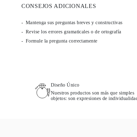
Guía de Collares
CONSEJOS ADICIONALES
Guía de Pulseras
Guía de Pulseras de Puño
Tipos de Metales y Contrastes
Mantenga sus preguntas breves y constructivas
Personalización
Revise los errores gramaticales o de ortografía
Precios Сompetitivos
Sobre Nosotros
Formule la pregunta correctamente
FAQ
SERVICIOS
Diseño Personalizado
Proceso de Producción
Envío
Nuestra Garantía
Devoluciones y Cambios
Reparaciones y Ajustes
Diseño Único
Mapa de Envíos
Nuestros productos son más que simples
Métodos de Pago
objetos: son expresiones de individualida
Cuidado de Joyas