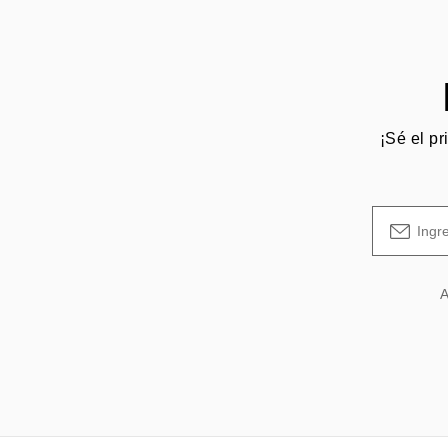
¡Sé el pr
A