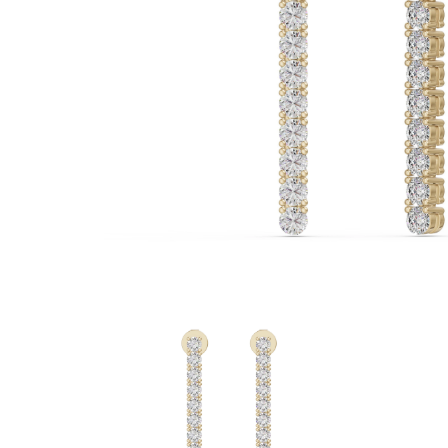
Oro Blanco
Oro Rosa
950 Platino
Comprar todo
ANILLOS DE BODA
Para Mujeres
Clásicos
Eternity
Fashion
Simple
Comprar todo
Para hombres
Clásicos
Fashion
Simple
Comprar todo
METAL Y COLOR
Oro Amarillo
Oro Blanco
Oro Rosa
950 Platino
Comprar todo
DIAMANTES
CATEGORÍA
Anillos