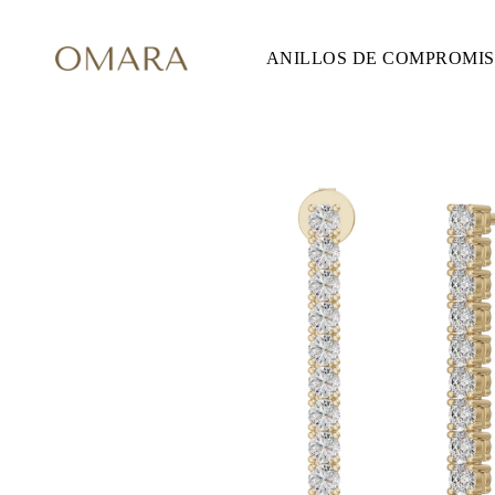
ANILLOS DE COMPROMI
ANILLOS DE COMPROMISO
ESTILO
Accented
Solitaire
Halo
Hidden Halo
Petite
Glam
Vintage
Tres Piedras
Comprar todo
FORMA
Redondo
Princesa
Cojín
Ovalado
Esmeralda
Marquesa
Pera
Comprar todo
METAL Y COLOR
Oro Amarillo