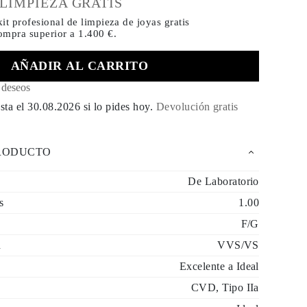
 LIMPIEZA GRATIS
it profesional de limpieza de joyas gratis
compra
superior a 1.400 €.
AÑADIR AL CARRITO
e deseos
sta el
30.08.2026
si lo pides hoy
.
Devolución gratis
PRODUCTO
De Laboratorio
s
1.00
F/G
d
VVS/VS
Excelente a Ideal
CVD, Tipo IIa