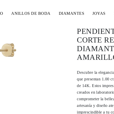
SO
ANILLOS DE BODA
DIAMANTES
JOYAS
PENDIEN
CORTE RE
DIAMANT
AMARILLO
Descubre la elegancia
que presentan 1.00 ct
de 14K. Estos impresi
creados en laboratori
comprometer la bellez
artesanía y diseño at
imprescindible a tu co