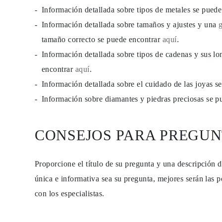
PENDIENTES
Información detallada sobre tipos de metales se pued
Pendientes de Botón
Información detallada sobre tamaños y ajustes y una
Pendientes Colgantes
Fashion
tamaño correcto se puede encontrar
aquí
.
Comprar todo
TIPO DE METAL
Información detallada sobre tipos de cadenas y sus lo
Joyería De Oro
encontrar
aquí
.
Joyería De Platino
Joyería De Plata
Información detallada sobre el cuidado de las joyas 
Comprar todo
REGALOS
Información sobre diamantes y piedras preciosas se 
REGALOS
Anillos de Regalo
Collares de Regalo
CONSEJOS PARA PREGUN
Pendientes de Regalo
Pulseras de Regalo
Charms
Cuidado de Joyas
Proporcione el título de su pregunta y una descripción 
Comprar todo
EXPLORA
única e informativa sea su pregunta, mejores serán las p
EDUCACIÓN
con los especialistas.
Guía de Diamantes
Convertidor de Tamaño de Diamantes
Certificación
Guía de Anillos