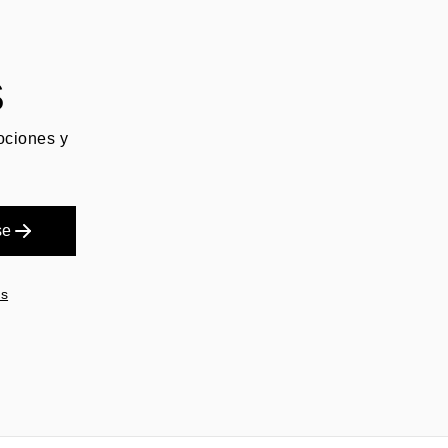
S
mociones y
se
es