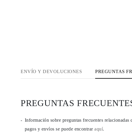
JOYAS
CATEGORÍA
Anillos
Collares
Pulseras
Pendientes
Comprar todo
ANILLOS
Fashion
Piedras Preciosas
Iniciales
Clásicos
Comprar todo
ENVÍO Y DEVOLUCIONES
PREGUNTAS F
COLLARES
Solitario
Piedras Preciosas
Letras
Números
Comprar todo
PREGUNTAS FRECUENTE
PULSERAS
Tennis
Piedras Preciosas
Información sobre preguntas frecuentes relacionadas 
Clásicas
Iniciales
pagos y envíos se puede encontrar
aquí
.
Comprar todo