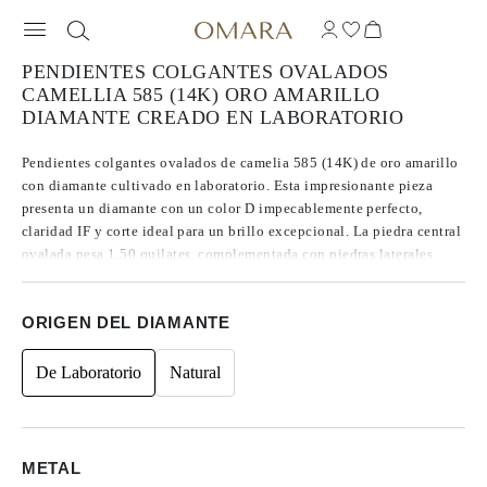
PENDIENTES COLGANTES OVALADOS
CAMELLIA 585 (14K) ORO AMARILLO
DIAMANTE CREADO EN LABORATORIO
Pendientes colgantes ovalados de camelia 585 (14K) de oro amarillo
con diamante cultivado en laboratorio. Esta impresionante pieza
presenta un diamante con un color D impecablemente perfecto,
claridad IF y corte ideal para un brillo excepcional. La piedra central
ovalada pesa 1,50 quilates, complementada con piedras laterales
redondas y marquesas, lo que aumenta el peso total en quilates a 4,56
quilates. Garantizado con una garantía de por vida en la piedra, lo
ORIGEN DEL DIAMANTE
que garantiza una belleza duradera y tranquilidad.
De Laboratorio
Natural
METAL