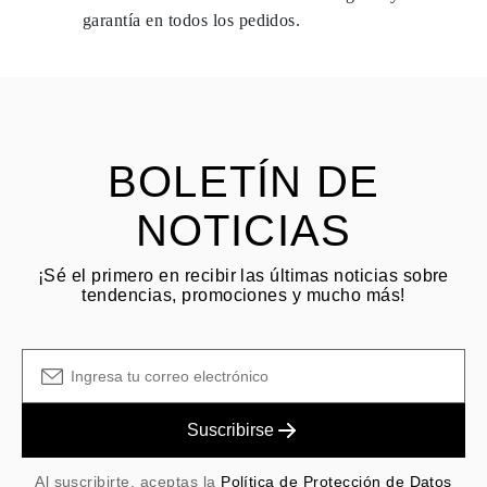
dentro de los
15 días naturales
a partir de la fecha de entrega del
garantía en todos los pedidos.
envío.
HACER PREGUNTA
Consulta los términos y procedimientos en nuestras
preguntas
frecuentes sobre devoluciones
El cliente es responsable de los costos de envío por devoluciones
y las tarifas originales de envío/manejo no son reembolsables.
BOLETÍN DE
NOTICIAS
¡Sé el primero en recibir las últimas noticias sobre
tendencias, promociones y mucho más!
Suscribirse
Al suscribirte, aceptas la
Política de Protección de Datos