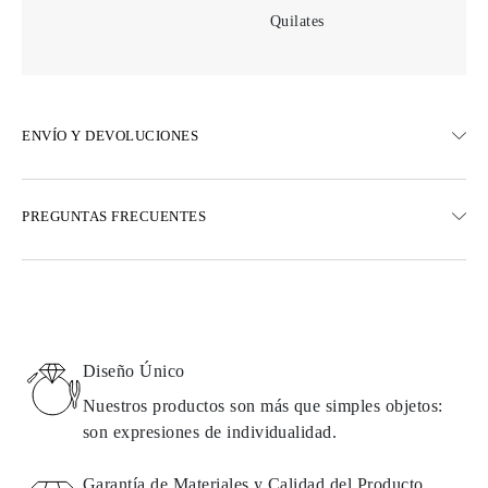
Quilates
ENVÍO Y DEVOLUCIONES
ENVÍO
PREGUNTAS FRECUENTES
Envío terrestre gratuito en 23 días hábiles
Opciones de entrega exprés también están disponibles
Realizamos envíos a Austria, Bélgica, Bulgaria, Dinamarca,
Estonia, Finlandia, Alemania, Grecia, Hungría, Letonia, Lituania,
Luxemburgo, Países Bajos, Polonia, Rumanía, Eslovaquia,
Eslovenia, Suecia, Croacia, Francia, Italia, Portugal, España
Diseño Único
Detalles sobre métodos de envío, costos y tiempos de entrega se
pueden encontrar en las
preguntas frecuentes sobre la entrega
Nuestros productos son más que simples objetos:
son expresiones de individualidad.
DEVOLUCIONES E INTERCAMBIOS
Garantía de Materiales y Calidad del Producto