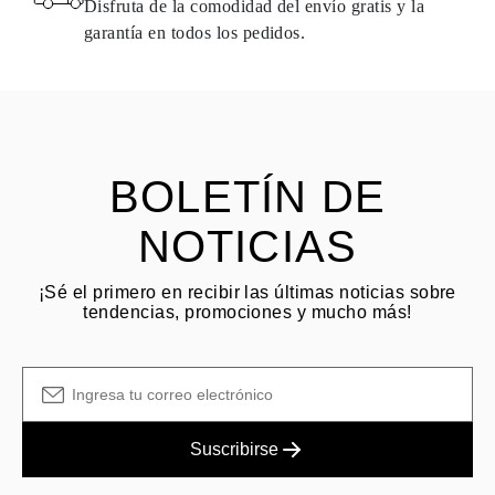
Disfruta de la comodidad del envío gratis y la
dentro de los
15 días naturales
a partir de la fecha de entrega del
garantía en todos los pedidos.
envío.
HACER PREGUNTA
Consulta los términos y procedimientos en nuestras
preguntas
frecuentes sobre devoluciones
El cliente es responsable de los costos de envío por devoluciones
y las tarifas originales de envío/manejo no son reembolsables.
BOLETÍN DE
NOTICIAS
¡Sé el primero en recibir las últimas noticias sobre
tendencias, promociones y mucho más!
Suscribirse