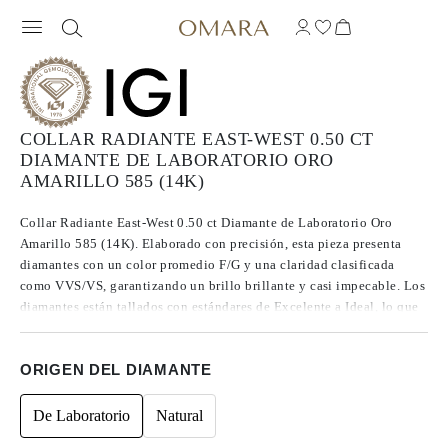
COLLAR RADIANTE EAST-WEST 0.50 CT
DIAMANTE DE LABORATORIO ORO
AMARILLO 585 (14K)
Collar Radiante East-West 0.50 ct Diamante de Laboratorio Oro
Amarillo 585 (14K). Elaborado con precisión, esta pieza presenta
diamantes con un color promedio F/G y una claridad clasificada
como VVS/VS, garantizando un brillo brillante y casi impecable. Los
diamantes están tallados con estándares de Excelente a Ideal, lo que
mejora su resplandor. Fabricados con diamantes CVD de Tipo IIa,
reconocidos por su pureza y calidad excepcional, estas gemas no
ORIGEN DEL DIAMANTE
presentan fluorescencia.
De Laboratorio
Natural