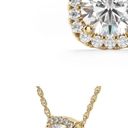
Oro Blanco
Oro Rosa
950 Platino
Comprar todo
ANILLOS DE BODA
Para Mujeres
Clásicos
Eternity
Fashion
Simple
Comprar todo
Para hombres
Clásicos
Fashion
Simple
Comprar todo
METAL Y COLOR
Oro Amarillo
Oro Blanco
Oro Rosa
950 Platino
Comprar todo
DIAMANTES
CATEGORÍA
Anillos