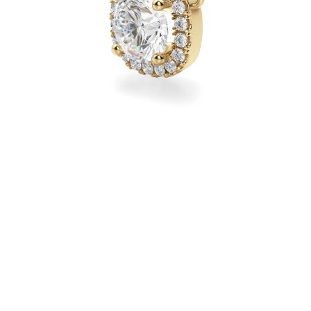
Collares
Pendientes
Pulseras
Comprar todo
Anillos de Diamantes
Fashion
Clásicos
Eternity
Letras
Comprar todo
Collares de Diamantes
Solitario
Letras
Números
Comprar todo
Pulseras de Diamantes
Tennis
Letras
Comprar todo
Pendientes de Diamante
Pendientes de Botón
Pendientes Colgantes
Aros
Fashion
Comprar todo