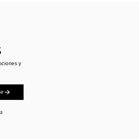
S
mociones y
se
es