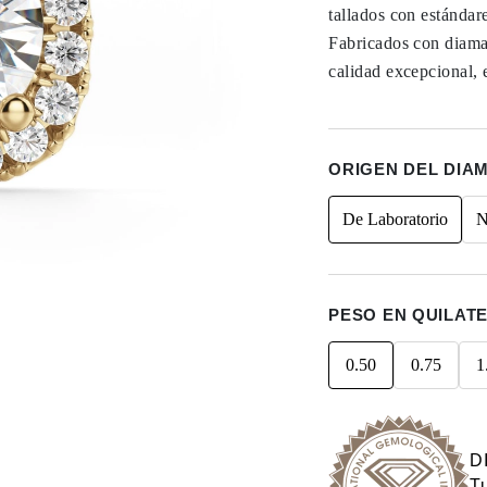
tallados con estándar
Fabricados con diama
calidad excepcional, 
ORIGEN DEL DIA
De Laboratorio
N
PESO EN QUILAT
0.50
0.75
1
D
Tu