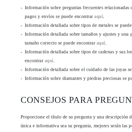
Guía de Collares
Información sobre preguntas frecuentes relacionadas 
Guía de Pulseras
Guía de Pulseras de Puño
pagos y envíos se puede encontrar
aquí
.
Tipos de Metales y Contrastes
Información detallada sobre tipos de metales se pued
Personalización
Precios Сompetitivos
Información detallada sobre tamaños y ajustes y una
Sobre Nosotros
FAQ
tamaño correcto se puede encontrar
aquí
.
SERVICIOS
Información detallada sobre tipos de cadenas y sus lo
Diseño Personalizado
Proceso de Producción
encontrar
aquí
.
Envío
Nuestra Garantía
Información detallada sobre el cuidado de las joyas 
Devoluciones y Cambios
Información sobre diamantes y piedras preciosas se 
Reparaciones y Ajustes
Mapa de Envíos
Métodos de Pago
Cuidado de Joyas
CONSEJOS PARA PREGUN
Proporcione el título de su pregunta y una descripción 
única e informativa sea su pregunta, mejores serán las p