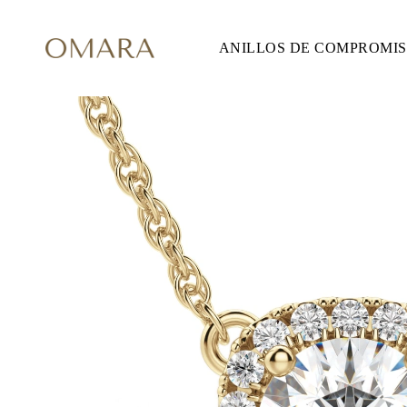
ANILLOS DE COMPROMI
ANILLOS DE COMPROMISO
ESTILO
Accented
Solitaire
Halo
Hidden Halo
Petite
Glam
Vintage
Tres Piedras
Comprar todo
FORMA
Redondo
Princesa
Cojín
Ovalado
Esmeralda
Marquesa
Pera
Comprar todo
METAL Y COLOR
Oro Amarillo