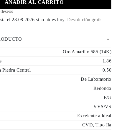
AÑADIR AL CARRITO
e deseos
sta el
28.08.2026
si lo pides hoy
.
Devolución gratis
PRODUCTO
Oro Amarillo 585 (14K)
s
1.86
a Piedra Central
0.50
De Laboratorio
Redondo
F/G
d
VVS/VS
Excelente a Ideal
CVD, Tipo IIa