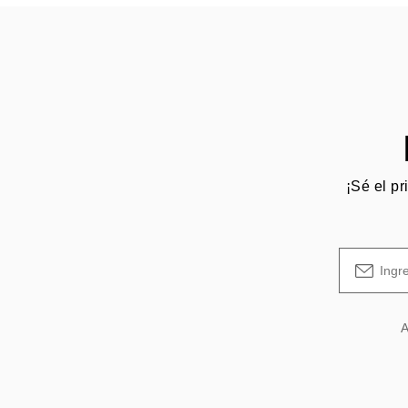
¡Sé el pr
A