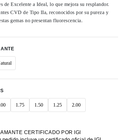
es de Excelente a Ideal, lo que mejora su resplandor.
ntes CVD de Tipo IIa, reconocidos por su pureza y
estas gemas no presentan fluorescencia.
MANTE
atural
ES
.00
1.75
1.50
1.25
2.00
IAMANTE CERTIFICADO POR IGI
 pedido incluye un certificado oficial de IGI.