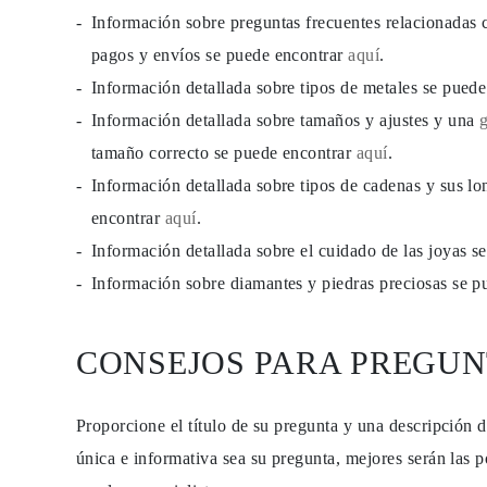
JOYAS
Información sobre preguntas frecuentes relacionadas 
CATEGORÍA
Anillos
pagos y envíos se puede encontrar
aquí
.
Collares
Información detallada sobre tipos de metales se pued
Pulseras
Pendientes
Información detallada sobre tamaños y ajustes y una
Comprar todo
ANILLOS
tamaño correcto se puede encontrar
aquí
.
Fashion
Información detallada sobre tipos de cadenas y sus lo
Piedras Preciosas
Iniciales
encontrar
aquí
.
Clásicos
Comprar todo
Información detallada sobre el cuidado de las joyas 
COLLARES
Información sobre diamantes y piedras preciosas se 
Solitario
Piedras Preciosas
Letras
Números
CONSEJOS PARA PREGUN
Comprar todo
PULSERAS
Tennis
Piedras Preciosas
Proporcione el título de su pregunta y una descripción 
Clásicas
única e informativa sea su pregunta, mejores serán las p
Iniciales
Comprar todo