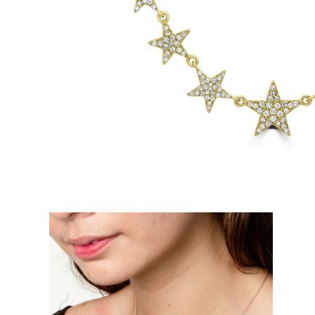
Oro Blanco
Oro Rosa
950 Platino
Comprar todo
ANILLOS DE BODA
Para Mujeres
Clásicos
Eternity
Fashion
Simple
Comprar todo
Para hombres
Clásicos
Fashion
Simple
Comprar todo
METAL Y COLOR
Oro Amarillo
Oro Blanco
Oro Rosa
950 Platino
Comprar todo
DIAMANTES
CATEGORÍA
Anillos