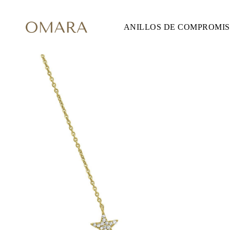
ANILLOS DE COMPROMI
ANILLOS DE COMPROMISO
ESTILO
Accented
Solitaire
Halo
Hidden Halo
Petite
Glam
Vintage
Tres Piedras
Comprar todo
FORMA
Redondo
Princesa
Cojín
Ovalado
Esmeralda
Marquesa
Pera
Comprar todo
METAL Y COLOR
Oro Amarillo