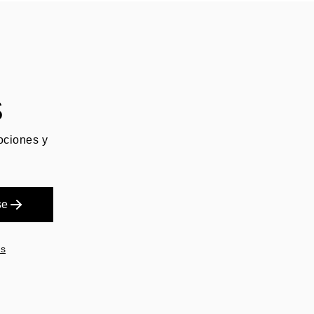
S
mociones y
se
es