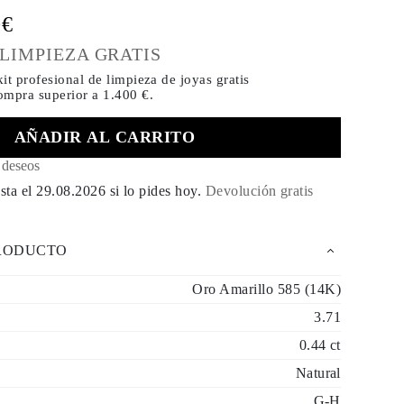
0€
 LIMPIEZA GRATIS
it profesional de limpieza de joyas gratis
compra
superior a 1.400 €.
AÑADIR AL CARRITO
e deseos
sta el
29.08.2026
si lo pides hoy
.
Devolución gratis
PRODUCTO
Oro Amarillo 585 (14K)
3.71
0.44 ct
Natural
G-H