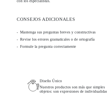
con los especialistas.
PENDIENTES
Pendientes de Botón
Pendientes Colgantes
Fashion
CONSEJOS ADICIONALES
Comprar todo
TIPO DE METAL
Joyería De Oro
Mantenga sus preguntas breves y constructivas
Joyería De Platino
Joyería De Plata
Revise los errores gramaticales o de ortografía
Comprar todo
REGALOS
Formule la pregunta correctamente
REGALOS
Anillos de Regalo
Collares de Regalo
Pendientes de Regalo
Pulseras de Regalo
Charms
Cuidado de Joyas
Comprar todo
Diseño Único
EXPLORA
Nuestros productos son más que simples
EDUCACIÓN
objetos: son expresiones de individualida
Guía de Diamantes
Convertidor de Tamaño de Diamantes
Certificación
Guía de Anillos