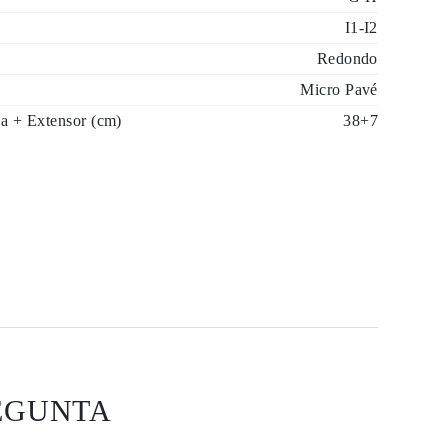
I1-I2
Redondo
Micro Pavé
a + Extensor (cm)
38+7
EGUNTA