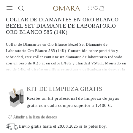
COLLAR DE DIAMANTES EN ORO BLANCO
BEZEL SET DIAMANTE DE LABORATORIO
ORO BLANCO 585 (14K)
Collar de Diamantes en Oro Blanco Bezel Set Diamante de
Laboratorio Oro Blanco 585 (14K). Construido sobre precisión y
sobriedad, este collar contiene un diamante de laboratorio redondo
con un peso de 0.25 ct en color E/F/G y claridad VS/SI1. Montado en
oro de 14K, el diseño equilibra estructura y delicadeza sin desviar la
atención de la piedra. Cada diamante ha sido seleccionado por su
consistencia en brillo y tono, lo que otorga a la joya una tranquila
KIT DE LIMPIEZA GRATIS
confianza.
Recibe un kit profesional de limpieza de joyas
gratis con cada compra
superior a 1.400 €.
Añadir a la lista de deseos
Envío gratis hasta el
29.08.2026
si lo pides hoy
.