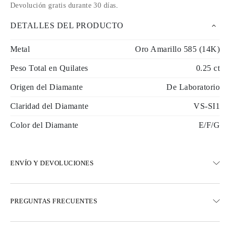
Devolución gratis durante 30 días
.
DETALLES DEL PRODUCTO
Metal
Oro Amarillo 585 (14K)
Peso Total en Quilates
0.25 ct
Origen del Diamante
De Laboratorio
Claridad del Diamante
VS-SI1
Color del Diamante
E/F/G
ENVÍO Y DEVOLUCIONES
ENVÍO
PREGUNTAS FRECUENTES
Envío terrestre gratuito en 23 días hábiles
Opciones de entrega exprés también están disponibles