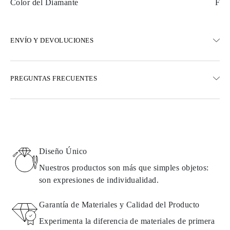
Color del Diamante
F
ENVÍO Y DEVOLUCIONES
ENVÍO
PREGUNTAS FRECUENTES
Envío terrestre gratuito en 23 días hábiles
Opciones de entrega exprés también están disponibles
Realizamos envíos a Austria, Bélgica, Bulgaria, Dinamarca,
Estonia, Finlandia, Alemania, Grecia, Hungría, Letonia, Lituania,
Luxemburgo, Países Bajos, Polonia, Rumanía, Eslovaquia,
Eslovenia, Suecia, Croacia, Francia, Italia, Portugal, España
Diseño Único
Detalles sobre métodos de envío, costos y tiempos de entrega se
pueden encontrar en las
preguntas frecuentes sobre la entrega
Nuestros productos son más que simples objetos:
son expresiones de individualidad.
DEVOLUCIONES E INTERCAMBIOS
Garantía de Materiales y Calidad del Producto
Todos los productos de Omara se fabrican por encargo según los
Experimenta la diferencia de materiales de primera
requisitos del cliente. Los productos solo pueden devolverse si no