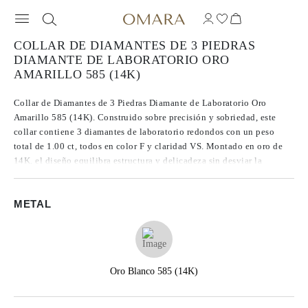
COLLAR DE DIAMANTES DE 3 PIEDRAS
DIAMANTE DE LABORATORIO ORO
AMARILLO 585 (14K)
Collar de Diamantes de 3 Piedras Diamante de Laboratorio Oro
Amarillo 585 (14K). Construido sobre precisión y sobriedad, este
collar contiene 3 diamantes de laboratorio redondos con un peso
total de 1.00 ct, todos en color F y claridad VS. Montado en oro de
14K, el diseño equilibra estructura y delicadeza sin desviar la
atención de las piedras. Cada diamante ha sido seleccionado por su
consistencia en brillo y tono, lo que otorga al conjunto una tranquila
METAL
seguridad.
Oro Blanco 585 (14K)